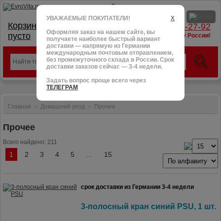
УВАЖАЕМЫЕ ПОКУПАТЕЛИ!
X
Корзина:
тел.: +7 (966) 095-27-92
Оформляя заказ на нашем сайте, вы
пусто
доставим в любую точку России!
получаете наиболее быстрый вариант
доставки — напрямую из Германии
международным почтовым отправлением,
без промежуточного склада в России. Срок
доставки заказов сейчас — 3-4 недели.
Задать вопрос проще всего через
ТЕЛЕГРАМ
Главная
Домашний уход
Прочее
>
>
Прочее
Всего найдено: 211
1
2
3
4
5
…
15
срок доставки из Германии 3-4 недели
3-полосный кран синий PSU, 1 шт.