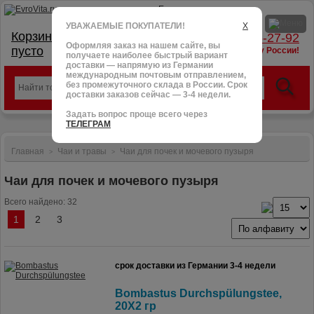
УВАЖАЕМЫЕ ПОКУПАТЕЛИ!
X
Корзина:
тел.: +7 (966) 095-27-92
Оформляя заказ на нашем сайте, вы
пусто
доставим в любую точку России!
получаете наиболее быстрый вариант
доставки — напрямую из Германии
международным почтовым отправлением,
без промежуточного склада в России. Срок
доставки заказов сейчас — 3-4 недели.
Задать вопрос проще всего через
ТЕЛЕГРАМ
Главная
Чаи и травы
Чаи для почек и мочевого пузыря
>
>
Чаи для почек и мочевого пузыря
Всего найдено: 32
1
2
3
срок доставки из Германии 3-4 недели
Bombastus Durchspülungstee,
20X2 гр