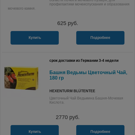
области почек и мочевого пузыря; для
профилактики мочеиспускания и образования
мочевого камня.
625
руб.
Купить
Подробнее
срок доставки из Германии 3-4 недели
Башня Ведьмы Цветочный Чай,
180 гр
HEXENTURM BLÜTENTEE
Цветочный Чай Ведьмина Башня-Мочевая
Кислота.
2770
руб.
Купить
Подробнее