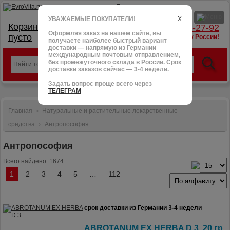
УВАЖАЕМЫЕ ПОКУПАТЕЛИ!
X
Корзина:
тел.: +7 (966) 095-27-92
Оформляя заказ на нашем сайте, вы
пусто
доставим в любую точку России!
получаете наиболее быстрый вариант
доставки — напрямую из Германии
международным почтовым отправлением,
без промежуточного склада в России. Срок
доставки заказов сейчас — 3-4 недели.
Задать вопрос проще всего через
ТЕЛЕГРАМ
Главная
Натуральные и растительные лекарственные
>
средства
Антропософия
>
Антропософия
Всего найдено: 1674
1
2
3
4
5
…
112
срок доставки из Германии 3-4 недели
ABROTANUM EX HERBA D 3, 20 гр