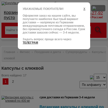
УВАЖАЕМЫЕ ПОКУПАТЕЛИ!
X
Корзина:
тел.: +7 (966) 095-27-92
Оформляя заказ на нашем сайте, вы
пусто
доставим в любую точку России!
получаете наиболее быстрый вариант
доставки — напрямую из Германии
международным почтовым отправлением,
без промежуточного склада в России. Срок
доставки заказов сейчас — 3-4 недели.
Задать вопрос проще всего через
ТЕЛЕГРАМ
Главная
Фитнес
Похудение и диета
Суперпродукты
Капсулы с
>
>
>
>
клюквой
Капсулы с клюквой
Всего найдено: 17
1
2
срок доставки из Германии 3-4 недели
Веганские капсулы с клюквой по