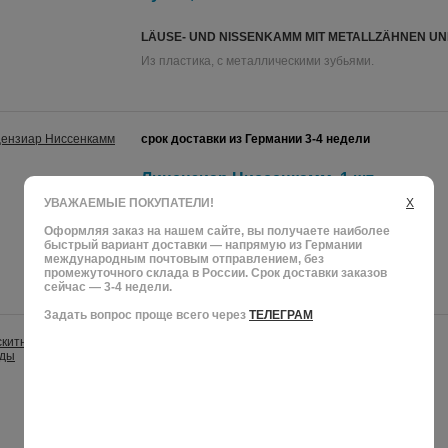
LÄUSE- UND NISSENKAMM MIT METALLZÄHNEN UN
Из пластика, с металлическими зубьями.
срок доставки из Германии 3-4 недели
Лицензиар Ниссенкамм, 1 шт.
УВАЖАЕМЫЕ ПОКУПАТЕЛИ!
X
LICENER NISSENKAMM
Оформляя заказ на нашем сайте, вы получаете наиболее
быстрый вариант доставки — напрямую из Германии
Для обнаружения и удаления вшей и гнид.
международным почтовым отправлением, без
промежуточного склада в России. Срок доставки заказов
сейчас — 3-4 недели.
Задать вопрос проще всего через
ТЕЛЕГРАМ
срок доставки из Германии 3-4 недели
Москитный Гребень Гниды, 1 шт.
MOSQUITO NISSENKAMM