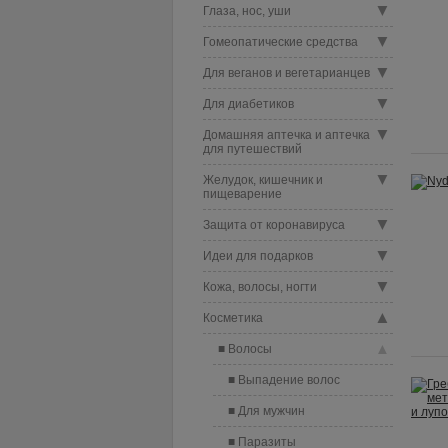
▼
Глаза, нос, уши
▼
Гомеопатические средства
▼
Для веганов и вегетарианцев
▼
Для диабетиков
▼
Домашняя аптечка и аптечка
для путешествий
▼
Желудок, кишечник и
пищеварение
▼
Защита от коронавируса
▼
Идеи для подарков
▼
Кожа, волосы, ногти
▲
Косметика
▲
Волосы
Выпадение волос
Для мужчин
Паразиты