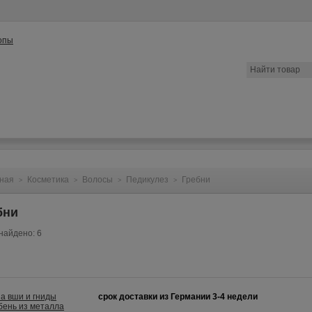
ата
Контакты
Конфиденциальность
Вопрос/Ответ
ная
Косметика
Волосы
Педикулез
Гребни
>
>
>
>
бни
найдено: 6
срок доставки из Германии 3-4 недели