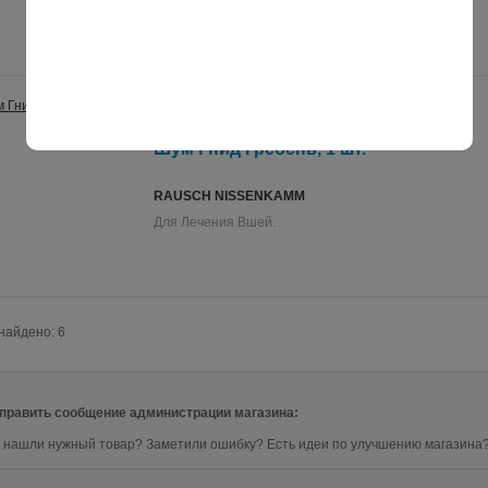
Гребень вшей из металла.
срок доставки из Германии 3-4 недели
Шум Гнид Гребень, 1 шт.
RAUSCH NISSENKAMM
Для Лечения Вшей.
найдено: 6
править сообщение администрации магазина:
 нашли нужный товар? Заметили ошибку? Есть идеи по улучшению магазина