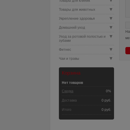
▼
Товары для клиник
▼
Товары для животных
▼
Укрепление здоровья
▼
Домашний уход
На
▼
Уход за ротовой полостью и
ме
зубами
▼
Фитнес
▼
Чаи и травы
Корзина
Нет товаров
Скидка
0%
Доставка
0 руб.
Итого
0 руб.