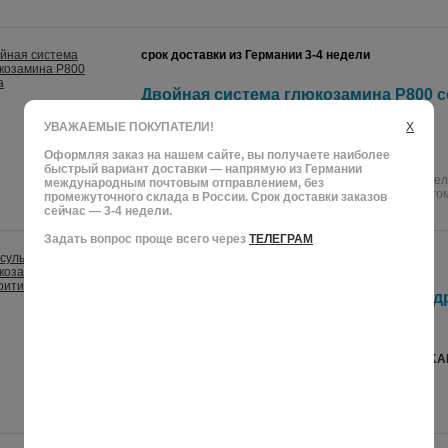
срок доставки из Германии 3-4 недели
Двойная система глюкозамина P800 с
120 шт.
УВАЖАЕМЫЕ ПОКУПАТЕЛИ!
X
Оформляя заказ на нашем сайте, вы получаете наиболее
DOPPELHERZ GLUCOSAMIN P800 SYSTEM
быстрый вариант доставки — напрямую из Германии
Пищевые добавки с витамином С, цинком, медью, се
международным почтовым отправлением, без
глюкозамином сульфатом и хондроитином сульфатом
промежуточного склада в России. Срок доставки заказов
сейчас — 3-4 недели.
Задать вопрос проще всего через
ТЕЛЕГРАМ
срок доставки из Германии 3-4 недели
Капсулы Vitamaze глюкозамин + хонд
МСМ, 240 шт.
VITAMAZE GLUCOSAMIN + CHONDROITIN + MSM K
Пищевая добавка с глюкозамином