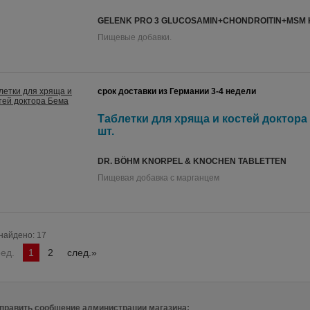
GELENK PRO 3 GLUCOSAMIN+CHONDROITIN+MSM
Пищевые добавки.
срок доставки из Германии 3-4 недели
Таблетки для хряща и костей доктора 
шт.
DR. BÖHM KNORPEL & KNOCHEN TABLETTEN
Пищевая добавка с марганцем
найдено: 17
ред.
1
2
след.»
править сообщение администрации магазина: