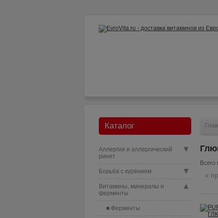
Как заказать?
Доставка и опл
Каталог
Глав
Глю
▼
Аллергия и аллергический
ринит
Всего 
▼
Борьба с курением
« п
▲
Витамины, минералы и
ферменты
Ферменты