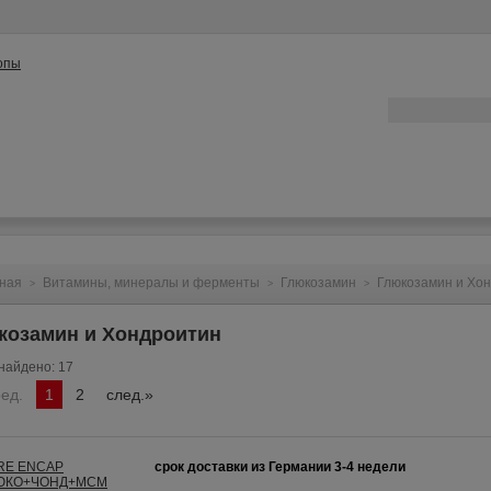
ата
Контакты
Конфиденциальность
Вопрос/Ответ
ная
Витамины, минералы и ферменты
Глюкозамин
Глюкозамин и Хо
>
>
>
козамин и Хондроитин
найдено: 17
ред.
1
2
след.»
срок доставки из Германии 3-4 недели