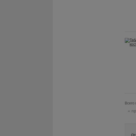
Всего 
« п
От