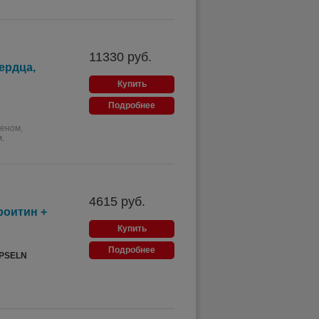
11330
руб.
ердца,
Купить
Подробнее
леном,
.
4615
руб.
роитин +
Купить
Подробнее
APSELN