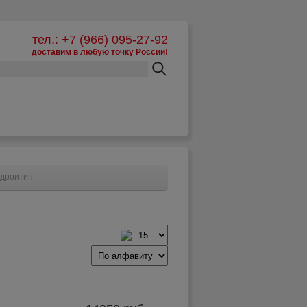
тел.: +7 (966) 095-27-92
доставим в любую точку России!
Корзина:
пусто
ндроитин