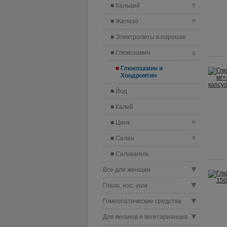
▼
Кальций
▼
Железо
Электролиты в порошке
▲
Глюкозамин
Глюкозамин и
Хондроитин
Йод
Калий
▼
Цинк
▼
Селен
Силикагель
▼
Все для женщин
▼
Глаза, нос, уши
▼
Гомеопатические средства
▼
Для веганов и вегетарианцев