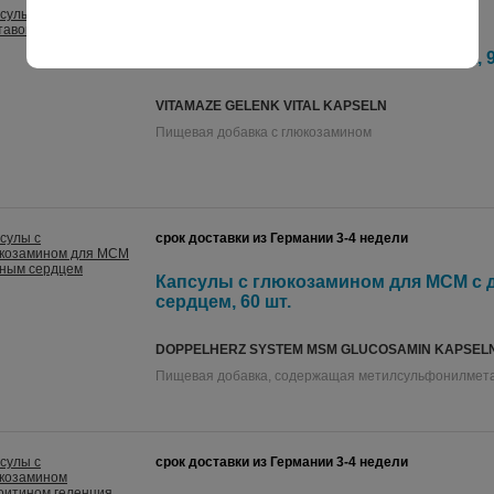
срок доставки из Германии 3-4 недели
Капсулы Vitamaze для суставов Vital, 9
VITAMAZE GELENK VITAL KAPSELN
Пищевая добавка с глюкозамином
срок доставки из Германии 3-4 недели
Капсулы с глюкозамином для МСМ с
сердцем, 60 шт.
DOPPELHERZ SYSTEM MSM GLUCOSAMIN KAPSEL
Пищевая добавка, содержащая метилсульфонилмет
срок доставки из Германии 3-4 недели