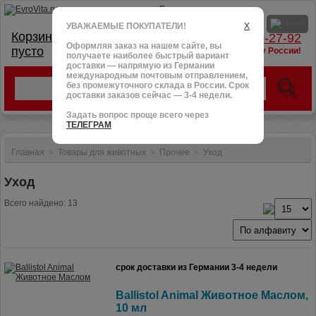
УВАЖАЕМЫЕ ПОКУПАТЕЛИ!
X
Корзина:
тел.: +7 (966) 095-27-92
Оформляя заказ на нашем сайте, вы
пусто
доставим в любую точку России!
получаете наиболее быстрый вариант
доставки — напрямую из Германии
международным почтовым отправлением,
без промежуточного склада в России. Срок
доставки заказов сейчас — 3-4 недели.
Задать вопрос проще всего через
ТЕЛЕГРАМ
Главная
Товары для животных
Прочее
Уход
>
>
>
Уход
Всего найдено: 13
срок доставки из Германии 3-4 недели
Ballistol Animal Животное Маслом,
10 мл