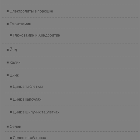
Электролиты в порошке
Глюкозамин
Глюкозамин и Хондроитин
Йод
Калий
Цинк
Цинк в таблетках
Цинк в капсулах
Цинк в шипучих таблетках
Селен
Селен в таблетках