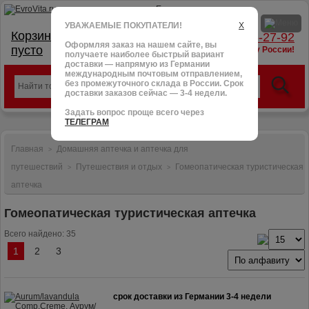
УВАЖАЕМЫЕ ПОКУПАТЕЛИ!
X
Корзина:
тел.: +7 (966) 095-27-92
Оформляя заказ на нашем сайте, вы
пусто
доставим в любую точку России!
получаете наиболее быстрый вариант
доставки — напрямую из Германии
международным почтовым отправлением,
без промежуточного склада в России. Срок
доставки заказов сейчас — 3-4 недели.
Задать вопрос проще всего через
ТЕЛЕГРАМ
Главная
Домашняя аптечка и аптечка для
>
путешествий
Путешествия и отдых
Гомеопатическая туристическая
>
>
аптечка
Гомеопатическая туристическая аптечка
Всего найдено: 35
1
2
3
срок доставки из Германии 3-4 недели