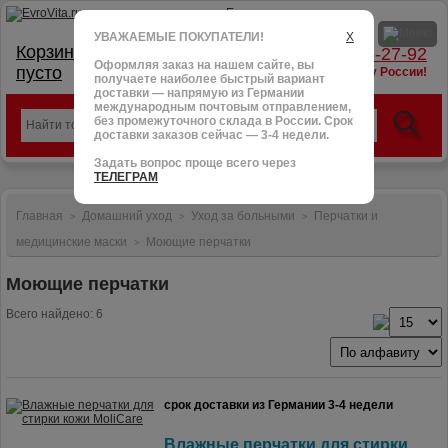
УВАЖАЕМЫЕ ПОКУПАТЕЛИ!
X
Корзина:
тел.: +7 (966) 095-27-92
Оформляя заказ на нашем сайте, вы
пусто
доставим в любую точку России!
получаете наиболее быстрый вариант
доставки — напрямую из Германии
международным почтовым отправлением,
без промежуточного склада в России. Срок
доставки заказов сейчас — 3-4 недели.
Задать вопрос проще всего через
ТЕЛЕГРАМ
Главная
Домашний уход
Уход за больными
Перчатки и
>
>
>
медицинские маски
Моющие перчатки
>
Моющие перчатки
Всего найдено: 6
срок доставки из Германии 3-4 недели
Влажные перчатки для стирки