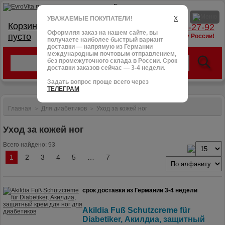
УВАЖАЕМЫЕ ПОКУПАТЕЛИ!
X
Корзина:
тел.: +7 (966) 095-27-92
Оформляя заказ на нашем сайте, вы
пусто
доставим в любую точку России!
получаете наиболее быстрый вариант
доставки — напрямую из Германии
международным почтовым отправлением,
без промежуточного склада в России. Срок
доставки заказов сейчас — 3-4 недели.
Задать вопрос проще всего через
ТЕЛЕГРАМ
Главная
Для диабетиков
Уход за кожей ног
>
>
Уход за кожей ног
Всего найдено: 93
1
2
3
4
5
…
7
срок доставки из Германии 3-4 недели
Akildia Fuß Schutzcreme für
Diabetiker, Акилдиа, защитный