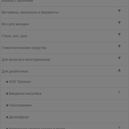
Борьба с курением
▼
Витамины, минералы и ферменты
▼
Все для женщин
▼
Глаза, нос, уши
▼
Гомеопатические средства
▼
Для веганов и вегетарианцев
▲
Для диабетиков
SOS Talisman
▼
Введение инсулина
Гипогликемия
Дискомфорт
▼