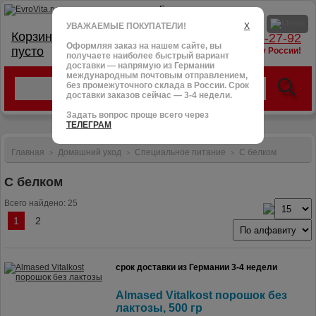
УВАЖАЕМЫЕ ПОКУПАТЕЛИ!
X
Корзина:
тел.: +7 (966) 095-27-92
Оформляя заказ на нашем сайте, вы
пусто
доставим в любую точку России!
получаете наиболее быстрый вариант
доставки — напрямую из Германии
международным почтовым отправлением,
без промежуточного склада в России. Срок
доставки заказов сейчас — 3-4 недели.
Задать вопрос проще всего через
ТЕЛЕГРАМ
Главная
Домашний уход
Специальное питание
С белком
>
>
>
С белком
Всего найдено: 25
1
2
срок доставки из Германии 3-4 недели
Almased Vitalkost порошок без
лактозы, 500 гр