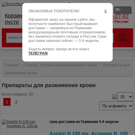
УВАЖАЕМЫЕ ПОКУПАТЕЛИ!
X
Корзина:
тел.: +7 (966) 095-27-92
Оформляя заказ на нашем сайте, вы
пусто
доставим в любую точку России!
получаете наиболее быстрый вариант
доставки — напрямую из Германии
международным почтовым отправлением,
без промежуточного склада в России. Срок
доставки заказов сейчас — 3-4 недели.
Задать вопрос проще всего через
ТЕЛЕГРАМ
Главная
Сердце, система кровообращения и вены
Препараты для
>
>
разжижения крови
Препараты для разжижения крови
Всего найдено: 30
1
2
срок доставки из Германии 3-4 недели
Aspirin N 100 mg, Аспирин N, 100