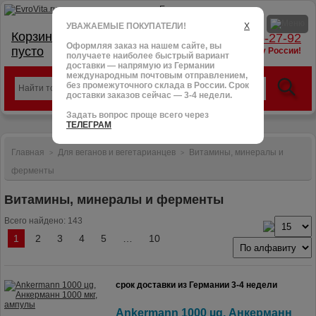
УВАЖАЕМЫЕ ПОКУПАТЕЛИ!
X
Корзина:
тел.: +7 (966) 095-27-92
Оформляя заказ на нашем сайте, вы
пусто
доставим в любую точку России!
получаете наиболее быстрый вариант
доставки — напрямую из Германии
международным почтовым отправлением,
без промежуточного склада в России. Срок
доставки заказов сейчас — 3-4 недели.
Задать вопрос проще всего через
ТЕЛЕГРАМ
Главная
Для веганов и вегетарианцев
Витамины, минералы и
>
>
ферменты
Витамины, минералы и ферменты
Всего найдено: 143
1
2
3
4
5
…
10
срок доставки из Германии 3-4 недели
Ankermann 1000 µg, Анкерманн