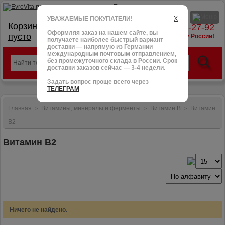
УВАЖАЕМЫЕ ПОКУПАТЕЛИ!
X
Корзина:
тел.: +7 (966) 095-27-92
Оформляя заказ на нашем сайте, вы
пусто
доставим в любую точку России!
получаете наиболее быстрый вариант
доставки — напрямую из Германии
международным почтовым отправлением,
без промежуточного склада в России. Срок
доставки заказов сейчас — 3-4 недели.
Задать вопрос проще всего через
ТЕЛЕГРАМ
Главная
Витамины, минералы и ферменты
Витамин B
Витамин
>
>
>
B2
Витамин B2
Ничего не найдено.