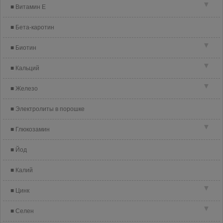
▼
Витамин E
Бета-каротин
▼
Биотин
▼
Кальций
▼
Железо
Электролиты в порошке
▼
Глюкозамин
Йод
Калий
▼
Цинк
▼
Селен