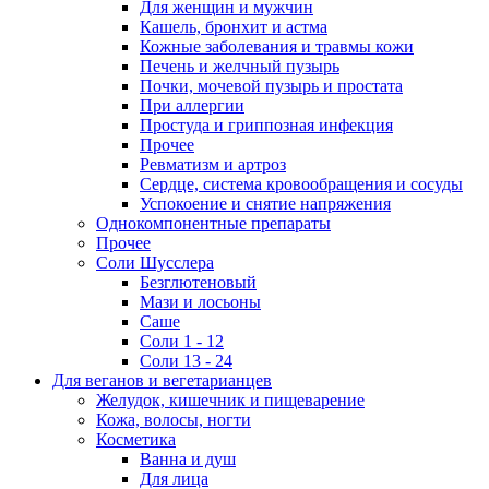
Для женщин и мужчин
Кашель, бронхит и астма
Кожные заболевания и травмы кожи
Печень и желчный пузырь
Почки, мочевой пузырь и простата
При аллергии
Простуда и гриппозная инфекция
Прочее
Ревматизм и артроз
Сердце, система кровообращения и сосуды
Успокоение и снятие напряжения
Однокомпонентные препараты
Прочее
Соли Шусслера
Безглютеновый
Мази и лосьоны
Саше
Соли 1 - 12
Соли 13 - 24
Для веганов и вегетарианцев
Желудок, кишечник и пищеварение
Кожа, волосы, ногти
Косметика
Ванна и душ
Для лица