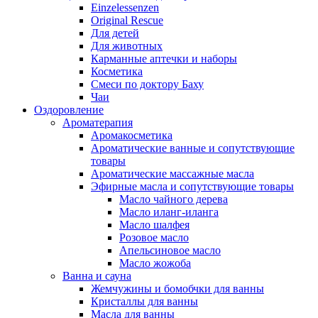
Einzelessenzen
Original Rescue
Для детей
Для животных
Карманные аптечки и наборы
Косметика
Смеси по доктору Баху
Чаи
Оздоровление
Ароматерапия
Аромакосметика
Ароматические ванные и сопутствующие
товары
Ароматические массажные масла
Эфирные масла и сопутствующие товары
Масло чайного дерева
Масло иланг-иланга
Масло шалфея
Розовое масло
Апельсиновое масло
Масло жожоба
Ванна и сауна
Жемчужины и бомобчки для ванны
Кристаллы для ванны
Масла для ванны