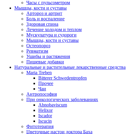
Часы с пульсометром
Мышцы, кости и суставы
Артороз и артрит
Боль и воспаление
Здоровая спина
Лечение холодом и теплом
Мускулатура и судороги
Мышцы, кости и суставы
Остеопороз
Ревматизм
Ушибы и растяжения
Пищевые добавки
Натуральные и растительные лекарственные средства
Maria Treben
Bitterer Schwedentropfen
Прочее
Чаи
Антропософия
При онкологических заболеваниях
Abnobaviscum
Helixor
Iscador
Iscucin
Фитотерапия
Цветочные настои доктора Баха