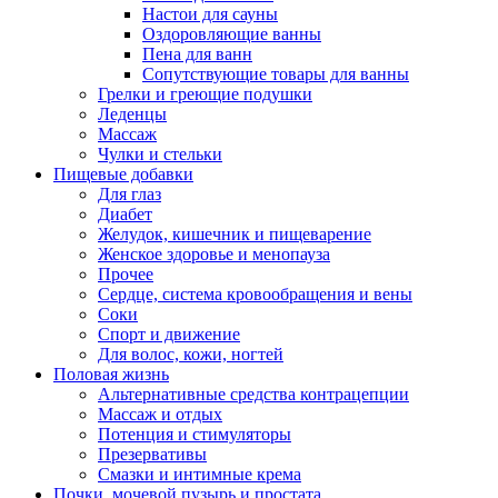
Настои для сауны
Оздоровляющие ванны
Пена для ванн
Сопутствующие товары для ванны
Грелки и греющие подушки
Леденцы
Массаж
Чулки и стельки
Пищевые добавки
Для глаз
Диабет
Желудок, кишечник и пищеварение
Женское здоровье и менопауза
Прочее
Сердце, система кровообращения и вены
Соки
Спорт и движение
Для волос, кожи, ногтей
Половая жизнь
Альтернативные средства контрацепции
Массаж и отдых
Потенция и стимуляторы
Презервативы
Смазки и интимные крема
Почки, мочевой пузырь и простата