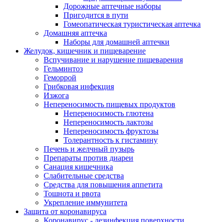
Дорожные аптечные наборы
Пригодится в пути
Гомеопатическая туристическая аптечка
Домашняя аптечка
Наборы для домашней аптечки
Желудок, кишечник и пищеварение
Вспучивание и нарушение пищеварения
Гельминтоз
Геморрой
Грибковая инфекция
Изжога
Непереносимость пищевых продуктов
Непереносимость глютена
Непереносимость лактозы
Непереносимость фруктозы
Толерантность к гистамину
Печень и желчный пузырь
Препараты против диареи
Санация кишечника
Слабительные средства
Средства для повышения аппетита
Тошнота и рвота
Укрепление иммунитета
Защита от коронавируса
Коронавирус - дезинфекция поверхности