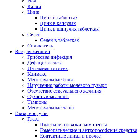
Йод
Калий
Цинк
Цинк в таблетках
Цинк в капсулах
Цинк в шипучих таблетках
Селен
Селен в таблетках
Силикагель
Все для женщин
Грибковая инфекция
Дефицит железа
Интимная гигиена
Климакс
Менструальные боли
Нарушения работы мочевого пузыря
Отсутствие сексуального желания
Сухость влагалища
Тампоны
Менструальные чаши
Глаза, нос, уши
Глаза
Пластыри, повязки, компрессы
Гомеопатические и антропософские средства
Контактные линзы и прочее