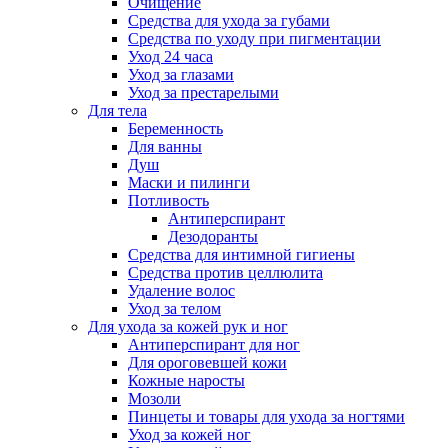
Очищение
Средства для ухода за губами
Средства по уходу при пигментации
Уход 24 часа
Уход за глазами
Уход за престарелыми
Для тела
Беременность
Для ванны
Душ
Маски и пилинги
Потливость
Антиперспирант
Дезодоранты
Средства для интимной гигиены
Средства против целлюлита
Удаление волос
Уход за телом
Для ухода за кожей рук и ног
Антиперспирант для ног
Для ороговевшей кожи
Кожные наросты
Мозоли
Пинцеты и товары для ухода за ногтями
Уход за кожей ног