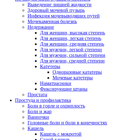
Выведение лишней жидкости
Здоровый мочевой пузырь
Инфекция мочевыводящих путей
Мочекаменная болезнь
Недержание
Для женщин, высокая степень
Для женщин, легкая степень
Для женщин, средняя степень
Для мужчин, легкой степени
Для мужчин, сильной степени
Для мужчин, средней степени
Катетеры
Одноразовые кататеры
Мочевые катетеры
Наматрасники
Фиксирующие штаны
Простата
Простуда и профилактика
Боли в горле и охриплость
Боли и жар
Ванночки
Головные боли и боли в конечностях
Кашель
Кашель с мокротой
Сухой кашель