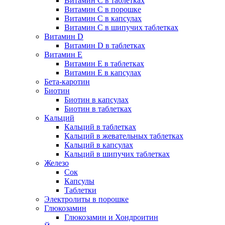
Витамин C в таблетках
Витамин C в порошке
Витамин C в капсулах
Витамин C в шипучих таблетках
Витамин D
Витамин D в таблетках
Витамин E
Витамин E в таблетках
Витамин E в капсулах
Бета-каротин
Биотин
Биотин в капсулах
Биотин в таблетках
Кальций
Кальций в таблетках
Кальций в жевательных таблетках
Кальций в капсулах
Кальций в шипучих таблетках
Железо
Сок
Капсулы
Таблетки
Электролиты в порошке
Глюкозамин
Глюкозамин и Хондроитин