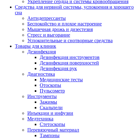
Укрепление сердца и системы кровообращения
Средства для нервной системы, успокоения и хорошего
сна
Антидепрессанты
Беспокойство и плохое настроение
Мышечная дрожь и дизестезия
Стресс и выгорание
Успокоительные и снотворные средства
Товары для клиник
Дезинфекция
Дезинфекция инструментов
Дезинфекция поверхностей
Дезинфекция рук
Диагностика
Медицинские тесты
Отоскопы
Пульсометр
Инструменты
Зажимы
Скальпели
Инъекции и инфузии
Медтехника
Стетоскопы
Перевязочный материал
Тампоны