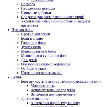
Насморк
Неотложная помощь
Пищевые добавки
Средства для растираний и ингаляций
Укрепление иммунной системы и защиты
организма
Против боли
Против мигреней
Боли в спине
Головные боли
Зубная боль
Менструальные боли
Мышечная и суставная боль
Для детей
Обезболивающие с кофеином
От боли в ушах
Противовоспалительные
Семья
Беременность и период грудного вскармливания
Молокоотсосы
Вспомогательные средства
Витамины для беременных
Детское питание
Аллергия к коровьему молоку