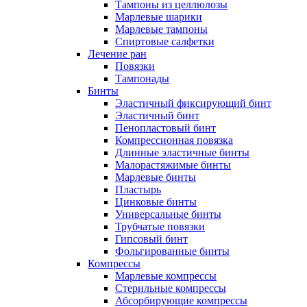
Тампоны из целлюлозы
Марлевые шарики
Марлевые тампоны
Спиртовые салфетки
Лечение ран
Повязки
Тампонады
Бинты
Эластичный фиксирующий бинт
Эластичный бинт
Пенопластовый бинт
Компрессионная повязка
Длинные эластичные бинты
Малорастяжимые бинты
Марлевые бинты
Пластырь
Цинковые бинты
Универсальные бинты
Трубчатые повязки
Гипсовый бинт
Фольгированные бинты
Компрессы
Марлевые компрессы
Стерильные компрессы
Абсорбирующие компрессы