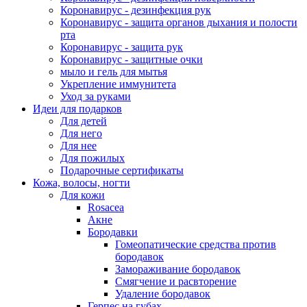
Коронавирус - дезинфекция рук
Коронавирус - защита органов дыхания и полости
рта
Коронавирус - защита рук
Коронавирус - защитные очки
мыло и гель для мытья
Укрепление иммунитета
Уход за руками
Идеи для подарков
Для детей
Для него
Для нее
Для пожилых
Подарочные сертификаты
Кожа, волосы, ногти
Для кожи
Rosacea
Акне
Бородавки
Гомеопатические средства против
бородавок
Замораживание бородавок
Смягчение и расвторение
Удаление бородавок
Герпес на губах