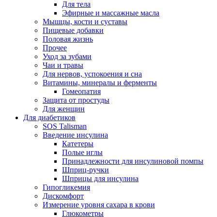
Для тела
Эфирные и массажные масла
Мышцы, кости и суставы
Пищевые добавки
Половая жизнь
Прочее
Уход за зубами
Чаи и травы
Для нервов, успокоения и сна
Витамины, минералы и ферменты
Гомеопатия
Защита от простуды
Для женщин
Для диабетиков
SOS Talisman
Введение инсулина
Катетеры
Полые иглы
Принадлежности для инсулиновой помпы
Шприц-ручки
Шприцы для инсулина
Гипогликемия
Дискомфорт
Измерение уровня сахара в крови
Глюкометры