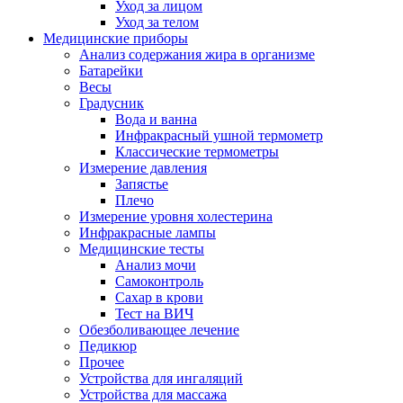
Уход за лицом
Уход за телом
Медицинские приборы
Анализ содержания жира в организме
Батарейки
Весы
Градусник
Вода и ванна
Инфракрасный ушной термометр
Классические термометры
Измерение давления
Запястье
Плечо
Измерение уровня холестерина
Инфракрасные лампы
Медицинские тесты
Анализ мочи
Самоконтроль
Сахар в крови
Тест на ВИЧ
Обезболивающее лечение
Педикюр
Прочее
Устройства для ингаляций
Устройства для массажа