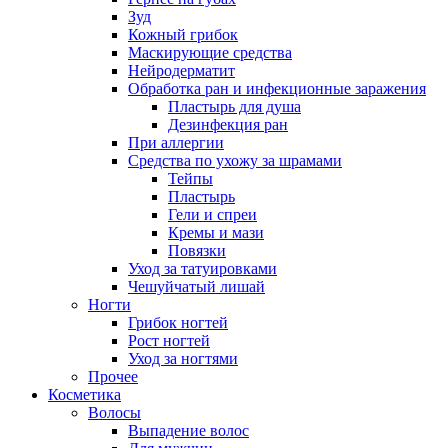
Зуд
Кожный грибок
Маскирующие средства
Нейродерматит
Обработка ран и инфекционные заражения
Пластырь для душа
Дезинфекция ран
При аллергии
Средства по ухожу за шрамами
Тейпы
Пластырь
Гели и спреи
Кремы и мази
Повязки
Уход за татуировками
Чешуйчатый лишай
Ногти
Грибок ногтей
Рост ногтей
Уход за ногтями
Прочее
Косметика
Волосы
Выпадение волос