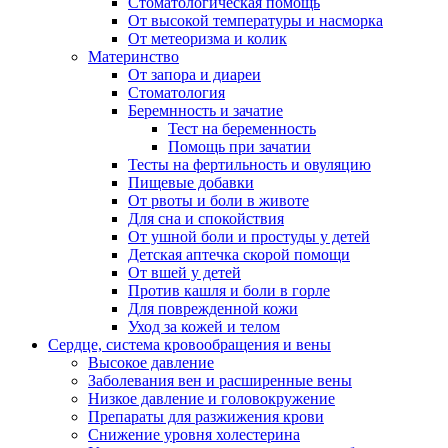
Стоматологическая помощь
От высокой температуры и насморка
От метеоризма и колик
Материнство
От запора и диареи
Стоматология
Беремнность и зачатие
Тест на беременность
Помощь при зачатии
Тесты на фертильность и овуляцию
Пищевые добавки
От рвоты и боли в животе
Для сна и спокойствия
От ушной боли и простуды у детей
Детская аптечка скорой помощи
От вшей у детей
Против кашля и боли в горле
Для поврежденной кожи
Уход за кожей и телом
Сердце, система кровообращения и вены
Высокое давление
Заболевания вен и расширенные вены
Низкое давление и головокружение
Препараты для разжижения крови
Снижение уровня холестерина