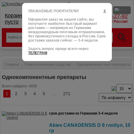
УВАЖАЕМЫЕ ПОКУПАТЕЛИ!
X
Корзина:
тел.: +7 (966) 095-27-92
Оформляя заказ на нашем сайте, вы
пусто
доставим в любую точку России!
получаете наиболее быстрый вариант
доставки — напрямую из Германии
международным почтовым отправлением,
без промежуточного склада в России. Срок
доставки заказов сейчас — 3-4 недели.
Задать вопрос проще всего через
ТЕЛЕГРАМ
Главная
Гомеопатические средства
Однокомпонентные препараты
>
>
Однокомпонентные препараты
Всего найдено: 4056
1
2
3
4
5
…
271
срок доставки из Германии 3-4 недели
Abies CANADENSIS D 8 глобул, 10
гр