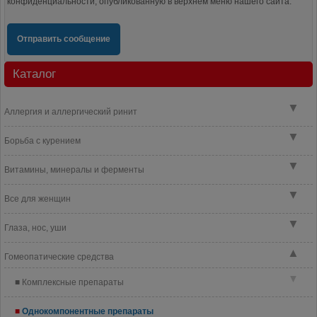
конфиденциальности, опубликованную в верхнем меню нашего сайта.
Отправить сообщение
Каталог
▼
Аллергия и аллергический ринит
▼
Борьба с курением
▼
Витамины, минералы и ферменты
▼
Все для женщин
▼
Глаза, нос, уши
▲
Гомеопатические средства
▼
Комплексные препараты
Однокомпонентные препараты