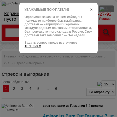
УВАЖАЕМЫЕ ПОКУПАТЕЛИ!
X
Корзина:
тел.: +7 (966) 095-27-92
Оформляя заказ на нашем сайте, вы
пусто
доставим в любую точку России!
получаете наиболее быстрый вариант
доставки — напрямую из Германии
международным почтовым отправлением,
без промежуточного склада в России. Срок
доставки заказов сейчас — 3-4 недели.
Задать вопрос проще всего через
ТЕЛЕГРАМ
Главная
Средства для нервной системы, успокоения и хорошего
>
сна
Стресс и выгорание
>
Стресс и выгорание
Всего найдено: 82
1
2
3
4
5
…
6
срок доставки из Германии 3-4 недели
Aminoplus Burn Out Гранулы, 7 шт.