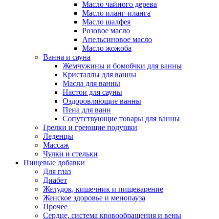
Масло чайного дерева
Масло иланг-иланга
Масло шалфея
Розовое масло
Апельсиновое масло
Масло жожоба
Ванна и сауна
Жемчужины и бомобчки для ванны
Кристаллы для ванны
Масла для ванны
Настои для сауны
Оздоровляющие ванны
Пена для ванн
Сопутствующие товары для ванны
Грелки и греющие подушки
Леденцы
Массаж
Чулки и стельки
Пищевые добавки
Для глаз
Диабет
Желудок, кишечник и пищеварение
Женское здоровье и менопауза
Прочее
Сердце, система кровообращения и вены