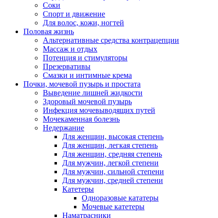
Соки
Спорт и движение
Для волос, кожи, ногтей
Половая жизнь
Альтернативные средства контрацепции
Массаж и отдых
Потенция и стимуляторы
Презервативы
Смазки и интимные крема
Почки, мочевой пузырь и простата
Выведение лишней жидкости
Здоровый мочевой пузырь
Инфекция мочевыводящих путей
Мочекаменная болезнь
Недержание
Для женщин, высокая степень
Для женщин, легкая степень
Для женщин, средняя степень
Для мужчин, легкой степени
Для мужчин, сильной степени
Для мужчин, средней степени
Катетеры
Одноразовые кататеры
Мочевые катетеры
Наматрасники