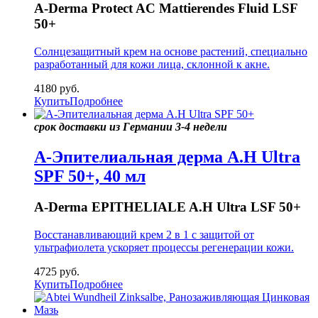
A-Derma Protect AC Mattierendes Fluid LSF
50+
Солнцезащитный крем на основе растений, специально
разработанный для кожи лица, склонной к акне.
4180
руб.
Купить
Подробнее
срок доставки из Германии 3-4 недели
A-Эпителиальная дерма A.H Ultra
SPF 50+, 40 мл
A-Derma EPITHELIALE A.H Ultra LSF 50+
Восстанавливающий крем 2 в 1 с защитой от
ультрафиолета ускоряет процессы регенерации кожи.
4725
руб.
Купить
Подробнее