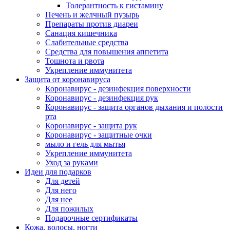
Толерантность к гистамину
Печень и желчный пузырь
Препараты против диареи
Санация кишечника
Слабительные средства
Средства для повышения аппетита
Тошнота и рвота
Укрепление иммунитета
Защита от коронавируса
Коронавирус - дезинфекция поверхности
Коронавирус - дезинфекция рук
Коронавирус - защита органов дыхания и полости
рта
Коронавирус - защита рук
Коронавирус - защитные очки
мыло и гель для мытья
Укрепление иммунитета
Уход за руками
Идеи для подарков
Для детей
Для него
Для нее
Для пожилых
Подарочные сертификаты
Кожа, волосы, ногти