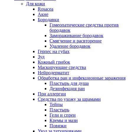
Для кожи
Rosacea
Акне
Бородавки
Гомеопатические средства против
бородавок
Замораживание бородавок
Смягчение и расвторение
Удаление бородавок
Герпес на губах
Зуд
Кожный грибок
Маскирующие средства
Нейродерматит
Обработка ран и инфекционные заражения
Пластырь для душа
Дезинфекция ран
При аллергии
Средства по ухожу за шрамами
Тейпы
Пластырь
Гели и спреи
Кремы и мази
Повязки
Уход за татуировками