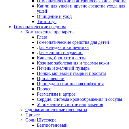
Гомеопатические и антропософские средства
Капли для ушей и другие средства ухода для
ушей
Очищение и уход
Тиннитус
Гомеопатические средства
Комплексные препараты
Глаза
Гомеопатические средства для детей
Для желудка и кишечника
Для женщин и мужчин
Кашель, бронхит и астма
Кожные заболевания и травмы кожи
Печень и желчный пузырь
Почки, мочевой пузырь и простата
При аллергии
Простуда и гриппозная инфекция
Прочее
Ревматизм и артроз
Сердце, система кровообращения и сосуды
Успокоение и снятие напряжения
Однокомпонентные препараты
Прочее
Соли Шусслера
Безглютеновый