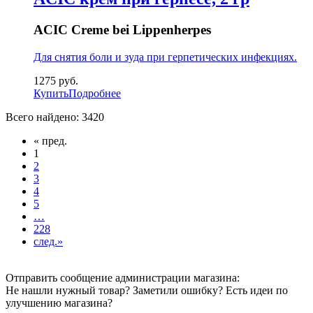
ACIC Creme bei Lippenherpes
Для снятия боли и зуда при герпетических инфекциях.
1275
руб.
Купить
Подробнее
Всего найдено: 3420
« пред.
1
2
3
4
5
…
228
след.»
Отправить сообщение администрации магазина:
Не нашли нужный товар? Заметили ошибку? Есть идеи по
улучшению магазина?