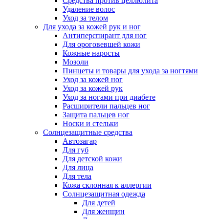
Средства против целлюлита
Удаление волос
Уход за телом
Для ухода за кожей рук и ног
Антиперспирант для ног
Для ороговевшей кожи
Кожные наросты
Мозоли
Пинцеты и товары для ухода за ногтями
Уход за кожей ног
Уход за кожей рук
Уход за ногами при диабете
Расширители пальцев ног
Защита пальцев ног
Носки и стельки
Солнцезащитные средства
Автозагар
Для губ
Для детской кожи
Для лица
Для тела
Кожа склонная к аллергии
Солнцезащитная одежда
Для детей
Для женщин