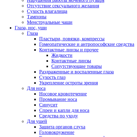
Нарушения работы мочевого пузыря
Отсутствие сексуального желания
Сухость влагалища
Тампоны
Менструальные чаши
Глаза, нос, уши
Глаза
Пластыри, повязки, компрессы
Гомеопатические и антропософские средства
Контактные линзы и прочее
Жидкости
Контактные линзы
Сопутствующие товары
Раздраженные и воспаленные глаза
Сухость глаз
Укрепление остроты зрения
Для носа
Носовое кровотечение
Промывание носа
Синусит
Спреи и капли для носа
Средства по уходу
Для ушей
Защита органов слуха
Головокружение