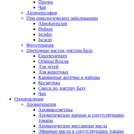
Прочее
Чаи
Антропософия
При онкологических заболеваниях
Abnobaviscum
Helixor
Iscador
Iscucin
Фитотерапия
Цветочные настои доктора Баха
Einzelessenzen
Original Rescue
Для детей
Для животных
Карманные аптечки и наборы
Косметика
Смеси по доктору Баху
Чаи
Оздоровление
Ароматерапия
Аромакосметика
Ароматические ванные и сопутствующие
товары
Ароматические массажные масла
Эфирные масла и сопутствующие товары