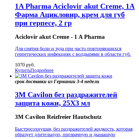
1A Pharma Aciclovir akut Creme, 1A
Фарма Ацикловир, крем для губ
при герпесе, 2 гр
Aciclovir akut Creme - 1 A Pharma
Для снятия боли и зуда при часто повторяющихся
герпетических инфекциях с волдырями в области губ.
1070
руб.
Купить
Подробнее
срок доставки из Германии 3-4 недели
3M Cavilon без раздражителей
защита кожи, 25X3 мл
3M Cavilon Reizfreier Hautschutz
Быстросохнущая, без раздражителей жидкость, которая
образует длительную, прозрачную и дышащую