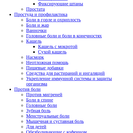
Фиксирующие штаны
Простата
Простуда и профилактика
Боли в горле и охриплость
Боли и жар
Ванночки
Головные боли и боли в конечностях
Кашель
Кашель с мокротой
Сухой кашель
Насморк
Неотложная помощь
Пищевые добавки
Средства для растираний и ингаляций
Укрепление иммунной системы и защиты
организма
Против боли
Против мигреней
Боли в спине
Головные боли
Зубная боль
Менструальные боли
Мышечная и суставная боль
Для детей
Обезболивающие с кофеином