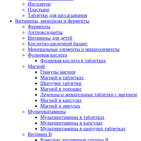
Ингалятор
Пластыри
Таблетки для рассасывания
Витамины, минералы и ферменты
Ферменты
Антиоксиданты
Витамины для детей
Кислотно-щелочной баланс
Минеральные элементы и микроэлементы
Фолиевая кислота
Фолиевая кислота в таблетках
Магний
Гранулы магния
Магний в таблетках
Шипучие таблетки
Магний в порошке
Леденцы и жевательные таблетки с магнием
Магний в капсулах
Магний в ампулах
Мультивитамины
Мультивитамины в таблетках
Мультивитамины в капсулах
Мультивитамины в шипучих таблетках
Витамин B
Комплекс витаминов группы B