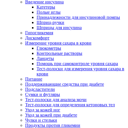
Введение инсулина
Катетеры
Полые иглы
Принадлежности для инсулиновой помпы
Шприц-ручки
Шприцы для инсулина
Гипогликемия
Дискомфорт
Измерение уровня сахара в крови
Глюкометры
Контрольные растворы
Ланцеты
Помощь при самоконтроле уровня сахара
Тест-полоски для измерения уровня сахара в
крови
Питание
Поддерживающие средства при диабете
Подсластители
Сумки и футляры
Тест-полоски для анализа мочи
Тест-полоски для определения кетоновых тел
Уход за кожей ног
Уход за кожей при диабете
Чулки и стельки
Продукты против гликемии