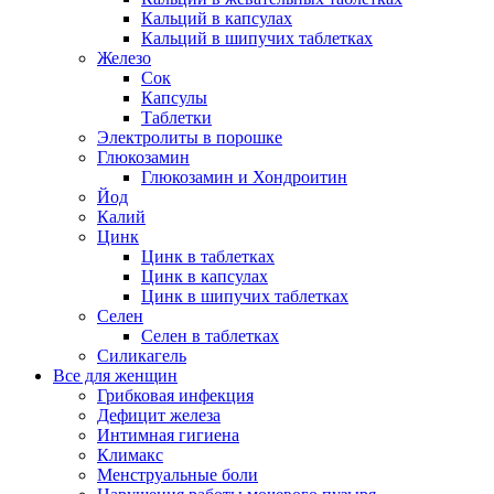
Кальций в капсулах
Кальций в шипучих таблетках
Железо
Сок
Капсулы
Таблетки
Электролиты в порошке
Глюкозамин
Глюкозамин и Хондроитин
Йод
Калий
Цинк
Цинк в таблетках
Цинк в капсулах
Цинк в шипучих таблетках
Селен
Селен в таблетках
Силикагель
Все для женщин
Грибковая инфекция
Дефицит железа
Интимная гигиена
Климакс
Менструальные боли