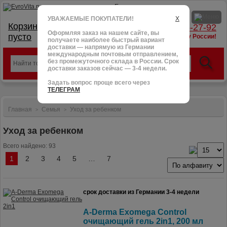
УВАЖАЕМЫЕ ПОКУПАТЕЛИ!
X
Корзина:
тел.: +7 (966) 095-27-92
Оформляя заказ на нашем сайте, вы
пусто
доставим в любую точку России!
получаете наиболее быстрый вариант
доставки — напрямую из Германии
международным почтовым отправлением,
без промежуточного склада в России. Срок
доставки заказов сейчас — 3-4 недели.
Задать вопрос проще всего через
ТЕЛЕГРАМ
Главная
Семья
Уход за ребенком
>
>
Уход за ребенком
Всего найдено: 93
1
2
3
4
5
…
7
срок доставки из Германии 3-4 недели
A-Derma Exomega Control
очищающий гель 2in1, 200 мл