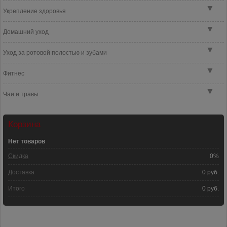
▼
Укрепление здоровья
▼
Домашний уход
▼
Уход за ротовой полостью и зубами
▼
Фитнес
▼
Чаи и травы
Корзина
Нет товаров
Скидка
0%
Доставка
0 руб.
Итого
0 руб.