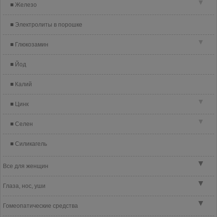
▼
Железо
Электролиты в порошке
▼
Глюкозамин
Йод
Калий
▼
Цинк
▼
Селен
Силикагель
▼
Все для женщин
▼
Глаза, нос, уши
▼
Гомеопатические средства