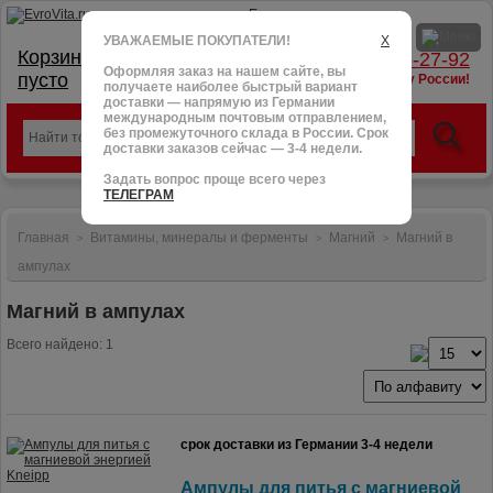
УВАЖАЕМЫЕ ПОКУПАТЕЛИ!
X
Корзина:
тел.: +7 (966) 095-27-92
Оформляя заказ на нашем сайте, вы
пусто
доставим в любую точку России!
получаете наиболее быстрый вариант
доставки — напрямую из Германии
международным почтовым отправлением,
без промежуточного склада в России. Срок
доставки заказов сейчас — 3-4 недели.
Задать вопрос проще всего через
ТЕЛЕГРАМ
Главная
Витамины, минералы и ферменты
Магний
Магний в
>
>
>
ампулах
Магний в ампулах
Всего найдено: 1
срок доставки из Германии 3-4 недели
Ампулы для питья с магниевой