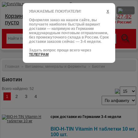
УВАЖАЕМЫЕ ПОКУПАТЕЛИ!
X
Корзина:
тел.: +7 (966) 095-27-92
Оформляя заказ на нашем сайте, вы
пусто
доставим в любую точку России!
получаете наиболее быстрый вариант
доставки — напрямую из Германии
международным почтовым отправлением,
без промежуточного склада в России. Срок
доставки заказов сейчас — 3-4 недели.
Задать вопрос проще всего через
ТЕЛЕГРАМ
Главная
Витамины, минералы и ферменты
Биотин
>
>
Биотин
Всего найдено: 52
1
2
3
4
срок доставки из Германии 3-4 недели
BIO-H-TIN Vitamin H таблетки 10 мг,
100 шт.