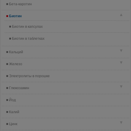
Бета-каротин
▲
Биотин
Биотин в капсулах
Биотин в таблетках
▼
Кальций
▼
Железо
Электролиты в порошке
▼
Глюкозамин
Йод
Калий
▼
Цинк