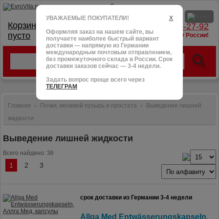
УВАЖАЕМЫЕ ПОКУПАТЕЛИ!
X
Корзина:
тел.: +7 (966) 095-27-92
Оформляя заказ на нашем сайте, вы
пусто
доставим в любую точку России!
получаете наиболее быстрый вариант
доставки — напрямую из Германии
международным почтовым отправлением,
без промежуточного склада в России. Срок
доставки заказов сейчас — 3-4 недели.
Задать вопрос проще всего через
ТЕЛЕГРАМ
Главная
Почки, мочевой пузырь и простата
Выведение лишней
>
>
жидкости
Выведение лишней жидкости
Всего найдено: 36
1
2
3
срок доставки из Германии 3-4 недели
Allga Med Entwässerungskapseln,