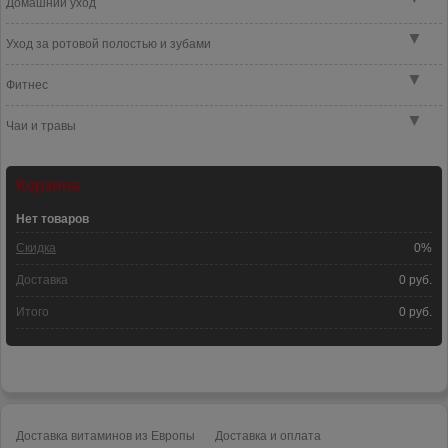
Домашний уход
▼
Уход за ротовой полостью и зубами
▼
Фитнес
▼
Чаи и травы
Корзина
Нет товаров
Скидка
0%
Доставка
0 руб.
Итого
0 руб.
Доставка витаминов из Европы
Доставка и оплата