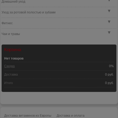
▼
Домашний уход
▼
Уход за ротовой полостью и зубами
▼
Фитнес
▼
Чаи и травы
Корзина
Нет товаров
Скидка
0%
Доставка
0 руб.
Итого
0 руб.
Доставка витаминов из Европы
Доставка и оплата