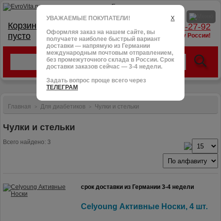
УВАЖАЕМЫЕ ПОКУПАТЕЛИ!
X
Корзина:
тел.: +7 (966) 095-27-92
Оформляя заказ на нашем сайте, вы
пусто
доставим в любую точку России!
получаете наиболее быстрый вариант
доставки — напрямую из Германии
международным почтовым отправлением,
без промежуточного склада в России. Срок
доставки заказов сейчас — 3-4 недели.
Задать вопрос проще всего через
ТЕЛЕГРАМ
Главная
Для диабетиков
Чулки и стельки
>
>
Чулки и стельки
Всего найдено: 3
срок доставки из Германии 3-4 недели
Celyoung Активные Носки, 4 шт.