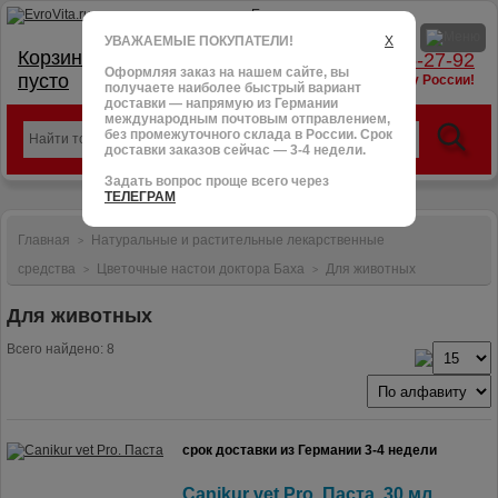
УВАЖАЕМЫЕ ПОКУПАТЕЛИ!
X
Корзина:
тел.: +7 (966) 095-27-92
Оформляя заказ на нашем сайте, вы
пусто
доставим в любую точку России!
получаете наиболее быстрый вариант
доставки — напрямую из Германии
международным почтовым отправлением,
без промежуточного склада в России. Срок
доставки заказов сейчас — 3-4 недели.
Задать вопрос проще всего через
ТЕЛЕГРАМ
Главная
Натуральные и растительные лекарственные
>
средства
Цветочные настои доктора Баха
Для животных
>
>
Для животных
Всего найдено: 8
срок доставки из Германии 3-4 недели
Canikur vet Pro. Паста, 30 мл