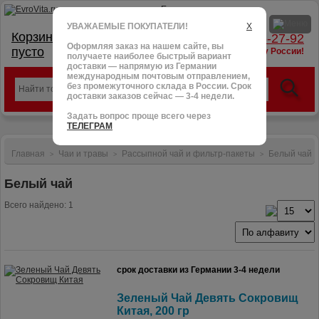
УВАЖАЕМЫЕ ПОКУПАТЕЛИ!
X
Корзина:
тел.: +7 (966) 095-27-92
Оформляя заказ на нашем сайте, вы
пусто
доставим в любую точку России!
получаете наиболее быстрый вариант
доставки — напрямую из Германии
международным почтовым отправлением,
без промежуточного склада в России. Срок
доставки заказов сейчас — 3-4 недели.
Задать вопрос проще всего через
ТЕЛЕГРАМ
Главная
Чаи и травы
Рассыпной чай и фильтр-пакеты
Белый чай
>
>
>
Белый чай
Всего найдено: 1
срок доставки из Германии 3-4 недели
Зеленый Чай Девять Сокровищ
Китая, 200 гр