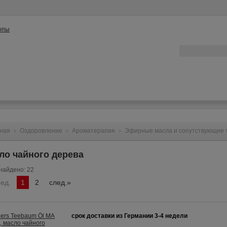
ата
Контакты
Конфиденциальность
Вопрос/Ответ
ная
Оздоровление
Ароматерапия
Эфирные масла и сопутствующие 
>
>
>
ло чайного дерева
найдено: 22
ред.
1
2
след.»
срок доставки из Германии 3-4 недели