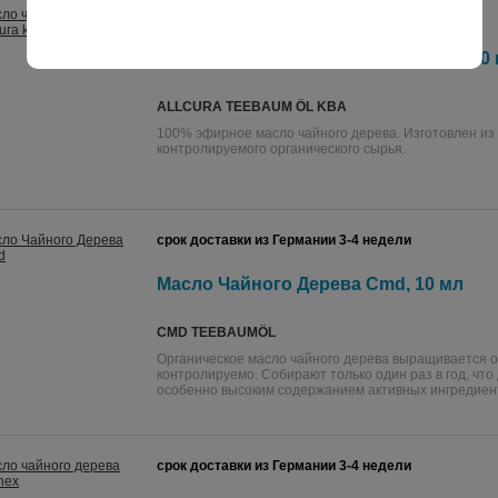
срок доставки из Германии 3-4 недели
Масло чайного дерева Allcura kbA, 10
ALLCURA TEEBAUM ÖL KBA
100% эфирное масло чайного дерева. Изготовлен из
контролируемого органического сырья.
срок доставки из Германии 3-4 недели
Масло Чайного Дерева Cmd, 10 мл
CMD TEEBAUMÖL
Органическое масло чайного дерева выращивается о
контролируемо. Собирают только один раз в год, что
особенно высоким содержанием активных ингредиен
срок доставки из Германии 3-4 недели