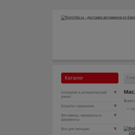
Как заказать?
Доставка и опл
Каталог
Глав
Мас
▼
Аллергия и аллергический
ринит
Всего 
▼
Борьба с курением
« п
▼
Витамины, минералы и
ферменты
▼
Все для женщин