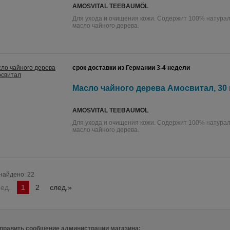
AMOSVITAL TEEBAUMÖL
Для ухода и очищения кожи. Содержит 100% натурал
масло чайного дерева.
срок доставки из Германии 3-4 недели
Масло чайного дерева Амосвитал, 30
AMOSVITAL TEEBAUMÖL
Для ухода и очищения кожи. Содержит 100% натурал
масло чайного дерева.
найдено: 22
ред.
1
2
след.»
править сообщение администрации магазина: