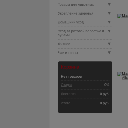
▼
Товары для животных
▼
Укрепление здоровья
▼
Домашний уход
▼
Уход за ротовой полостью и
зубами
▼
Фитнес
▼
Чаи и травы
Корзина
Нет товаров
Скидка
0%
Доставка
0 руб.
Итого
0 руб.