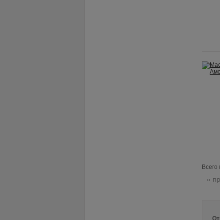
Всего 
« п
От