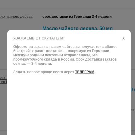
срок доставки из Германии 3-4 недели
Масло чайного дерева, 50 мл
УВАЖАЕМЫЕ ПОКУПАТЕЛИ!
X
TEEBAUM ÖL
Оформляя заказ на нашем сайте, вы получаете наиболее
МАСЛО ЧАЙНОГО ДЕРЕВА
быстрый вариант доставки — напрямую из Германии
международным почтовым отправлением, без
промежуточного склада в России. Срок доставки заказов
сейчас — 3-4 недели.
Задать вопрос проще всего через
ТЕЛЕГРАМ
срок доставки из Германии 3-4 недели
Масло чайного дерева Allcura kbA, 30
ALLCURA TEEBAUM ÖL KBA
100% эфирное масло чайного дерева. Изготовлен из
контролируемого органического сырья.