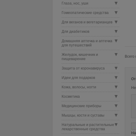
▼
Глаза, нос, уши
▼
Гомеопатические средства
▼
Для веганов и вегетарианцев
▼
Для диабетиков
▼
Домашняя аптечка и аптечка
для путешествий
▼
Желудок, кишечник и
Всего 
пищеварение
▼
Защита от коронавируса
▼
Идеи для подарков
От
▼
Кожа, волосы, ногти
Не
▼
Косметика
▼
Медицинские приборы
▼
Мышцы, кости и суставы
▼
Натуральные и растительные
лекарственные средства
На