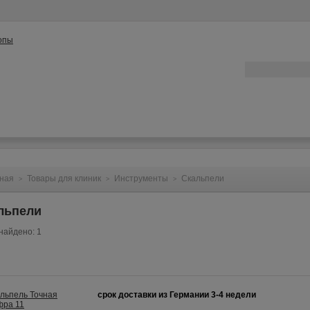
ата
Контакты
Конфиденциальность
Вопрос/Ответ
ная
Товары для клиник
Инструменты
Скальпели
>
>
>
льпели
найдено: 1
срок доставки из Германии 3-4 недели