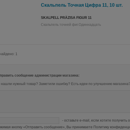
Скальпель Точная Цифра 11, 10 шт.
SKALPELL PRÄZISA FIGUR 11
Скальпель точней фиг.Одиннадцать
найдено: 1
править сообщение администрации магазина:
 нашли нужный товар? Заметили ошибку? Есть идеи по улучшению магазина
- оставьте e-mail, если хотите получить о
жимая кнопку «Отправить сообщение», Вы принимаете Политику конфиденци