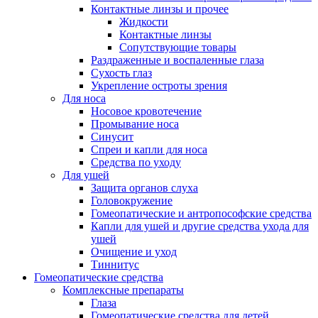
Контактные линзы и прочее
Жидкости
Контактные линзы
Сопутствующие товары
Раздраженные и воспаленные глаза
Сухость глаз
Укрепление остроты зрения
Для носа
Носовое кровотечение
Промывание носа
Синусит
Спреи и капли для носа
Средства по уходу
Для ушей
Защита органов слуха
Головокружение
Гомеопатические и антропософские средства
Капли для ушей и другие средства ухода для
ушей
Очищение и уход
Тиннитус
Гомеопатические средства
Комплексные препараты
Глаза
Гомеопатические средства для детей