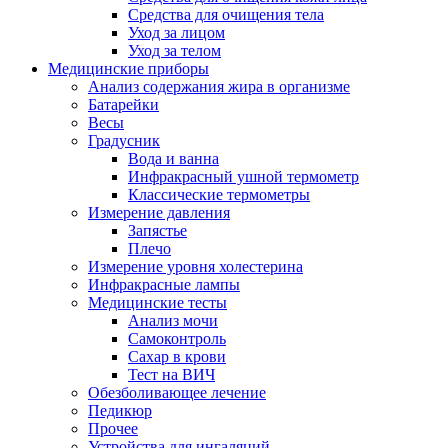
Средства для очищения тела
Уход за лицом
Уход за телом
Медицинские приборы
Анализ содержания жира в организме
Батарейки
Весы
Градусник
Вода и ванна
Инфракрасный ушной термометр
Классические термометры
Измерение давления
Запястье
Плечо
Измерение уровня холестерина
Инфракрасные лампы
Медицинские тесты
Анализ мочи
Самоконтроль
Сахар в крови
Тест на ВИЧ
Обезболивающее лечение
Педикюр
Прочее
Устройства для ингаляций