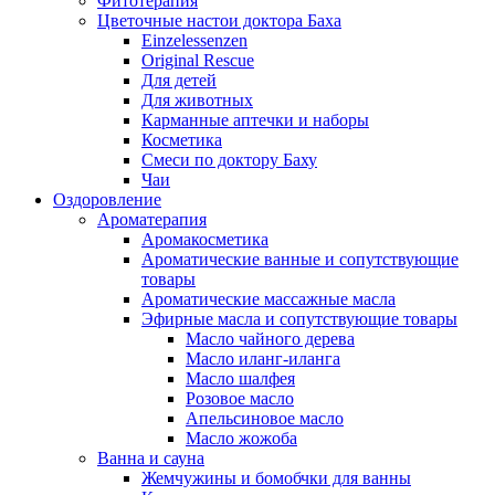
Фитотерапия
Цветочные настои доктора Баха
Einzelessenzen
Original Rescue
Для детей
Для животных
Карманные аптечки и наборы
Косметика
Смеси по доктору Баху
Чаи
Оздоровление
Ароматерапия
Аромакосметика
Ароматические ванные и сопутствующие
товары
Ароматические массажные масла
Эфирные масла и сопутствующие товары
Масло чайного дерева
Масло иланг-иланга
Масло шалфея
Розовое масло
Апельсиновое масло
Масло жожоба
Ванна и сауна
Жемчужины и бомобчки для ванны