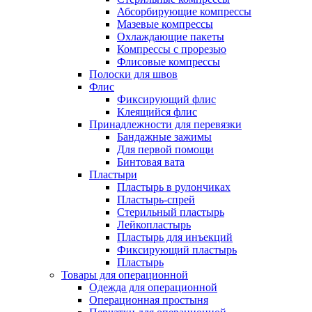
Абсорбирующие компрессы
Мазевые компрессы
Охлаждающие пакеты
Компрессы с прорезью
Флисовые компрессы
Полоски для швов
Флис
Фиксирующий флис
Клеящийся флис
Принадлежности для перевязки
Бандажные зажимы
Для первой помощи
Бинтовая вата
Пластыри
Пластырь в рулончиках
Пластырь-спрей
Стерильный пластырь
Лейкопластырь
Пластырь для инъекций
Фиксирующий пластырь
Пластырь
Товары для операционной
Одежда для операционной
Операционная простыня