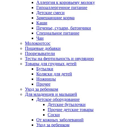
Аллергия к коровьему молоку
Гипоаллергенное питание
Детские смеси
Замещающие корма
Каши
Печенье, сухари, батончики
Специальное питание
Чаи
Молокоотсос
Пищевые добавки
Прорезыватели
Тесты на фертильность и овуляцию
Товары для грудных детей
Бутылки
Коляски для детей
Ножницы
Прочее
Уход за ребенком
Для младенцев и малышей
Детское оборудование
Детские бутылочки
Прочие детские товары
Соски
От кожных заболеваний
Уход за ребенком