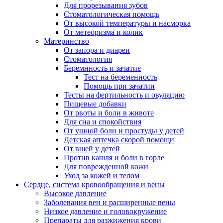
Для прорезывания зубов
Стоматологическая помощь
От высокой температуры и насморка
От метеоризма и колик
Материнство
От запора и диареи
Стоматология
Беремнность и зачатие
Тест на беременность
Помощь при зачатии
Тесты на фертильность и овуляцию
Пищевые добавки
От рвоты и боли в животе
Для сна и спокойствия
От ушной боли и простуды у детей
Детская аптечка скорой помощи
От вшей у детей
Против кашля и боли в горле
Для поврежденной кожи
Уход за кожей и телом
Сердце, система кровообращения и вены
Высокое давление
Заболевания вен и расширенные вены
Низкое давление и головокружение
Препараты для разжижения крови