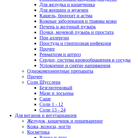
Для желудка и кишечника
Для женщин и мужчин
Кашель, бронхит и астма
Кожные заболевания и травмы кожи
Печень и желчный пузырь
Почки, мочевой пузырь и простата
При аллергии
Простуда и гриппозная инфекция
Прочее
Ревматизм и артроз
Сердце, система кровообращения и сосуды
Успокоение и снятие напряжения
Однокомпонентные препараты
Прочее
Соли Шусслера
Безглютеновый
Мази и лосьоны
Саше
Соли 1 - 12
Соли 13 - 24
Для веганов и вегетарианцев
Желудок, кишечник и пищеварение
Кожа, волосы, ногти
Косметика
Ванна и душ