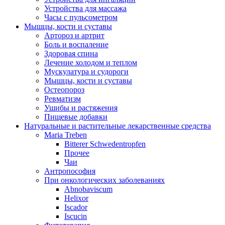
Устройства для массажа
Часы с пульсометром
Мышцы, кости и суставы
Артороз и артрит
Боль и воспаление
Здоровая спина
Лечение холодом и теплом
Мускулатура и судороги
Мышцы, кости и суставы
Остеопороз
Ревматизм
Ушибы и растяжения
Пищевые добавки
Натуральные и растительные лекарственные средства
Maria Treben
Bitterer Schwedentropfen
Прочее
Чаи
Антропософия
При онкологических заболеваниях
Abnobaviscum
Helixor
Iscador
Iscucin