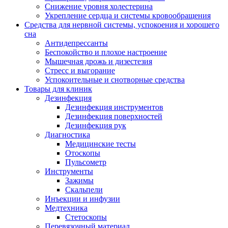
Снижение уровня холестерина
Укрепление сердца и системы кровообращения
Средства для нервной системы, успокоения и хорошего
сна
Антидепрессанты
Беспокойство и плохое настроение
Мышечная дрожь и дизестезия
Стресс и выгорание
Успокоительные и снотворные средства
Товары для клиник
Дезинфекция
Дезинфекция инструментов
Дезинфекция поверхностей
Дезинфекция рук
Диагностика
Медицинские тесты
Отоскопы
Пульсометр
Инструменты
Зажимы
Скальпели
Инъекции и инфузии
Медтехника
Стетоскопы
Перевязочный материал