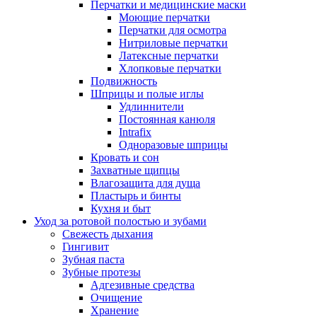
Перчатки и медицинские маски
Моющие перчатки
Перчатки для осмотра
Нитриловые перчатки
Латексные перчатки
Хлопковые перчатки
Подвижность
Шприцы и полые иглы
Удлиннители
Постоянная канюля
Intrafix
Одноразовые шприцы
Кровать и сон
Захватные щипцы
Влагозащита для дуща
Пластырь и бинты
Кухня и быт
Уход за ротовой полостью и зубами
Свежесть дыхания
Гингивит
Зубная паста
Зубные протезы
Адгезивные средства
Очищение
Хранение