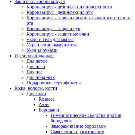
Защита от коронавируса
Коронавирус - дезинфекция поверхности
Коронавирус - дезинфекция рук
Коронавирус - защита органов дыхания и полости
рта
Коронавирус - защита рук
Коронавирус - защитные очки
мыло и гель для мытья
Укрепление иммунитета
Уход за руками
Идеи для подарков
Для детей
Для него
Для нее
Для пожилых
Подарочные сертификаты
Кожа, волосы, ногти
Для кожи
Rosacea
Акне
Бородавки
Гомеопатические средства против
бородавок
Замораживание бородавок
Смягчение и расвторение