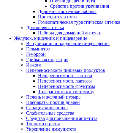
Против диареи в пути
Средства против укачивания
Дорожные аптечные наборы
Пригодится в пути
Гомеопатическая туристическая аптечка
Домашняя аптечка
Наборы для домашней аптечки
Желудок, кишечник и пищеварение
Вспучивание и нарушение пищеварения
Гельминтоз
Геморрой
Грибковая инфекция
Изжога
Непереносимость пищевых продуктов
Непереносимость глютена
Непереносимость лактозы
Непереносимость фруктозы
Толерантность к гистамину
Печень и желчный пузырь
Препараты против диареи
Санация кишечника
Слабительные средства
Средства для повышения аппетита
Тошнота и рвота
Укрепление иммунитета