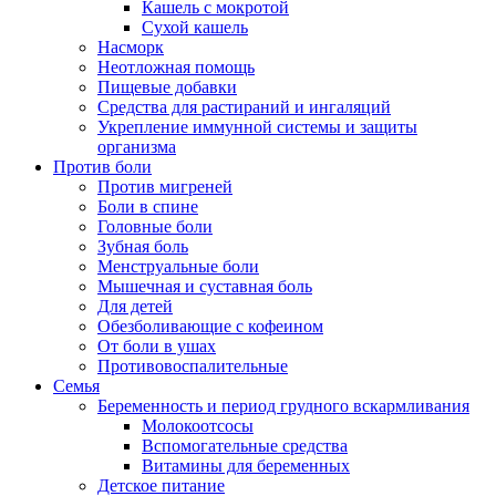
Кашель с мокротой
Сухой кашель
Насморк
Неотложная помощь
Пищевые добавки
Средства для растираний и ингаляций
Укрепление иммунной системы и защиты
организма
Против боли
Против мигреней
Боли в спине
Головные боли
Зубная боль
Менструальные боли
Мышечная и суставная боль
Для детей
Обезболивающие с кофеином
От боли в ушах
Противовоспалительные
Семья
Беременность и период грудного вскармливания
Молокоотсосы
Вспомогательные средства
Витамины для беременных
Детское питание