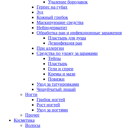
Удаление бородавок
Герпес на губах
Зуд
Кожный грибок
Маскирующие средства
Нейродерматит
Обработка ран и инфекционные заражения
Пластырь для душа
Дезинфекция ран
При аллергии
Средства по ухожу за шрамами
Тейпы
Пластырь
Гели и спреи
Кремы и мази
Повязки
Уход за татуировками
Чешуйчатый лишай
Ногти
Грибок ногтей
Рост ногтей
Уход за ногтями
Прочее
Косметика
Волосы