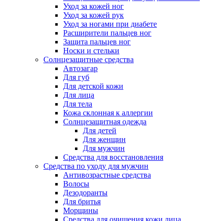
Уход за кожей ног
Уход за кожей рук
Уход за ногами при диабете
Расширители пальцев ног
Защита пальцев ног
Носки и стельки
Солнцезащитные средства
Автозагар
Для губ
Для детской кожи
Для лица
Для тела
Кожа склонная к аллергии
Солнцезащитная одежда
Для детей
Для женщин
Для мужчин
Средства для восстановления
Средства по уходу для мужчин
Антивозрастные средства
Волосы
Дезодоранты
Для бритья
Морщины
Средства для очищения кожи лица