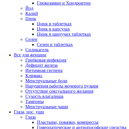
Глюкозамин и Хондроитин
Йод
Калий
Цинк
Цинк в таблетках
Цинк в капсулах
Цинк в шипучих таблетках
Селен
Селен в таблетках
Силикагель
Все для женщин
Грибковая инфекция
Дефицит железа
Интимная гигиена
Климакс
Менструальные боли
Нарушения работы мочевого пузыря
Отсутствие сексуального желания
Сухость влагалища
Тампоны
Менструальные чаши
Глаза, нос, уши
Глаза
Пластыри, повязки, компрессы
Гомеопатические и антропософские средства