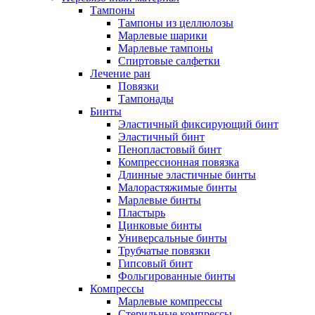
Тампоны
Тампоны из целлюлозы
Марлевые шарики
Марлевые тампоны
Спиртовые салфетки
Лечение ран
Повязки
Тампонады
Бинты
Эластичный фиксирующий бинт
Эластичный бинт
Пенопластовый бинт
Компрессионная повязка
Длинные эластичные бинты
Малорастяжимые бинты
Марлевые бинты
Пластырь
Цинковые бинты
Универсальные бинты
Трубчатые повязки
Гипсовый бинт
Фольгированные бинты
Компрессы
Марлевые компрессы
Стерильные компрессы