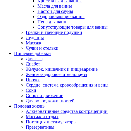
Кристаллы для ванны
Масла для ванны
Настои для сауны
Оздоровляющие ванны
Пена для ванн
Сопутствующие товары для ванны
Грелки и греющие подушки
Леденцы
Массаж
Чулки и стельки
Пищевые добавки
Для глаз
Диабет
Желудок, кишечник и пищеварение
Женское здоровье и менопауза
Прочее
Сердце, система кровообращения и вены
Соки
Спорт и движение
Для волос, кожи, ногтей
Половая жизнь
Альтернативные средства контрацепции
Массаж и отдых
Потенция и стимуляторы
Презервативы