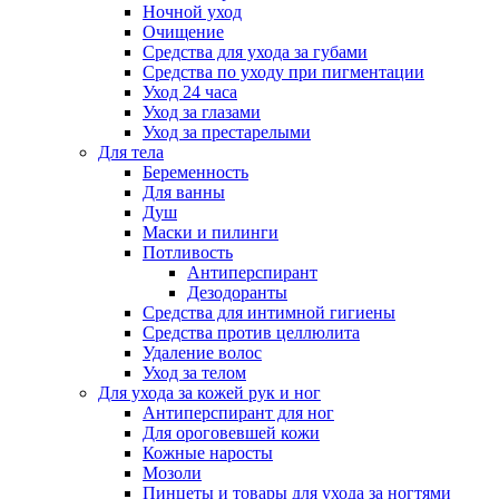
Ночной уход
Очищение
Средства для ухода за губами
Средства по уходу при пигментации
Уход 24 часа
Уход за глазами
Уход за престарелыми
Для тела
Беременность
Для ванны
Душ
Маски и пилинги
Потливость
Антиперспирант
Дезодоранты
Средства для интимной гигиены
Средства против целлюлита
Удаление волос
Уход за телом
Для ухода за кожей рук и ног
Антиперспирант для ног
Для ороговевшей кожи
Кожные наросты
Мозоли
Пинцеты и товары для ухода за ногтями