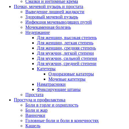
Смазки и интимные крема
Почки, мочевой пузырь и простата
Выведение лишней жидкости
Здоровый мочевой пузырь
Инфекция мочевыводящих путей
Мочекаменная болезнь
Недержание
Для женщин, высокая степень
Для женщин, легкая степень
Для женщин, средняя степень
Для мужчин, легкой степени
Для мужчин, сильной степени
Для мужчин, средней степени
Катетеры
Одноразовые кататеры
Мочевые катетеры
Наматрасники
Фиксирующие штаны
Простата
Простуда и профилактика
Боли в горле и охриплость
Боли и жар
Ванночки
Головные боли и боли в конечностях
Кашель