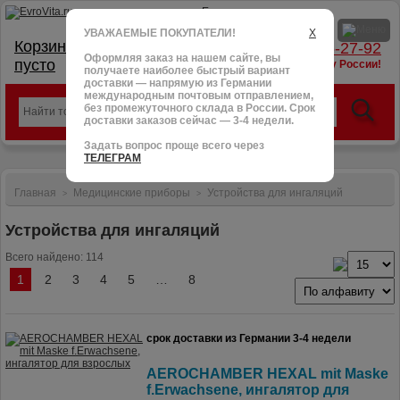
УВАЖАЕМЫЕ ПОКУПАТЕЛИ!
X
Корзина:
тел.: +7 (966) 095-27-92
Оформляя заказ на нашем сайте, вы
пусто
доставим в любую точку России!
получаете наиболее быстрый вариант
доставки — напрямую из Германии
международным почтовым отправлением,
без промежуточного склада в России. Срок
доставки заказов сейчас — 3-4 недели.
Задать вопрос проще всего через
ТЕЛЕГРАМ
Главная
Медицинские приборы
Устройства для ингаляций
>
>
Устройства для ингаляций
Всего найдено: 114
1
2
3
4
5
…
8
срок доставки из Германии 3-4 недели
AEROCHAMBER HEXAL mit Maske
f.Erwachsene, ингалятор для