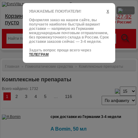
УВАЖАЕМЫЕ ПОКУПАТЕЛИ!
X
Корзина:
тел.: +7 (966) 095-27-92
Оформляя заказ на нашем сайте, вы
пусто
доставим в любую точку России!
получаете наиболее быстрый вариант
доставки — напрямую из Германии
международным почтовым отправлением,
без промежуточного склада в России. Срок
доставки заказов сейчас — 3-4 недели.
Задать вопрос проще всего через
ТЕЛЕГРАМ
Главная
Гомеопатические средства
Комплексные препараты
>
>
Комплексные препараты
Всего найдено: 1732
1
2
3
4
5
…
116
срок доставки из Германии 3-4 недели
A Bomin, 50 мл