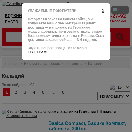
УВАЖАЕМЫЕ ПОКУПАТЕЛИ!
X
Корзина:
тел.: +7 (966) 095-27-92
Оформляя заказ на нашем сайте, вы
пусто
доставим в любую точку России!
получаете наиболее быстрый вариант
доставки — напрямую из Германии
международным почтовым отправлением,
без промежуточного склада в России. Срок
доставки заказов сейчас — 3-4 недели.
Задать вопрос проще всего через
ТЕЛЕГРАМ
Главная
Витамины, минералы и ферменты
Кальций
>
>
Кальций
Всего найдено: 108
1
2
3
4
5
…
8
срок доставки из Германии 3-4 недели
Basica Compact, Басика Компакт,
таблетки, 360 шт.