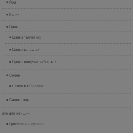
Йод
Калий
Цинк
Цинк в таблетках
Цинк в капсулах
Цинк в шипучих таблетках
Селен
Селен в таблетках
Силикагель
Все для женщин
Грибковая инфекция