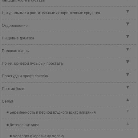
Мышцы, кости и суставы
▼
Натуральные и растительные лекарственные средства
▼
Оздоровление
▼
Пищевые добавки
▼
Половая жизнь
▼
Почки, мочевой пузырь и простата
▼
Простуда и профилактика
▼
Против боли
▲
Семья
▼
Беременность и период грудного вскармливания
▲
Детское питание
Аллергия к коровьему молоку