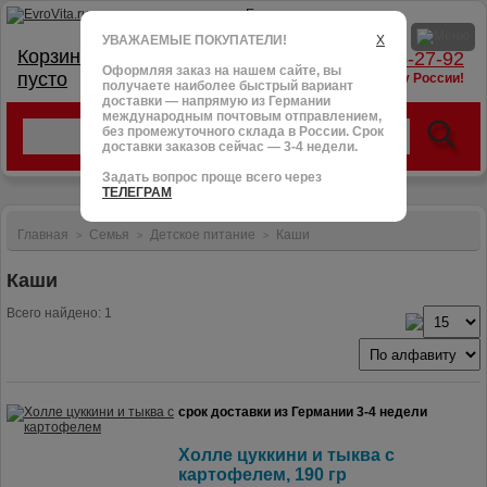
УВАЖАЕМЫЕ ПОКУПАТЕЛИ!
X
Корзина:
тел.: +7 (966) 095-27-92
Оформляя заказ на нашем сайте, вы
пусто
доставим в любую точку России!
получаете наиболее быстрый вариант
доставки — напрямую из Германии
международным почтовым отправлением,
без промежуточного склада в России. Срок
доставки заказов сейчас — 3-4 недели.
Задать вопрос проще всего через
ТЕЛЕГРАМ
Главная
Семья
Детское питание
Каши
>
>
>
Каши
Всего найдено: 1
срок доставки из Германии 3-4 недели
Холле цуккини и тыква с
картофелем, 190 гр