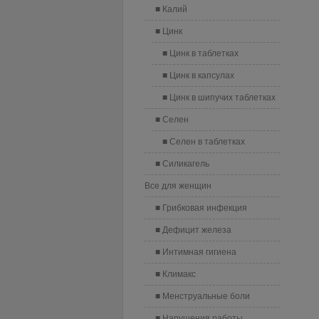
Калий
Цинк
Цинк в таблетках
Цинк в капсулах
Цинк в шипучих таблетках
Селен
Селен в таблетках
Силикагель
Все для женщин
Грибковая инфекция
Дефицит железа
Интимная гигиена
Климакс
Менструальные боли
Нарушения работы