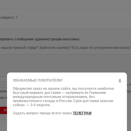
найдено: 7
править сообщение администрации магазина:
 нашли нужный товар? Заметили ошибку? Есть идеи по улучшению магазина
УВАЖАЕМЫЕ ПОКУПАТЕЛИ!
X
- оставьте e-mail, если хотите получить о
Оформляя заказ на нашем сайте, вы получаете наиболее
жимая кнопку «Отправить сообщение», Вы принимаете Политику конфиденци
быстрый вариант доставки — напрямую из Германии
международным почтовым отправлением, без
ню нашего сайта.
промежуточного склада в России. Срок доставки заказов
сейчас — 3-4 недели.
Отправить сообщение
Задать вопрос проще всего через
ТЕЛЕГРАМ