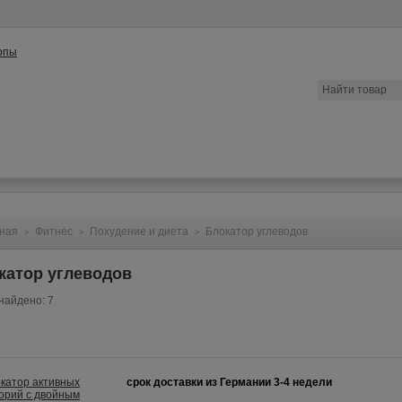
ата
Контакты
Конфиденциальность
Вопрос/Ответ
ная
Фитнес
Похудение и диета
Блокатор углеводов
>
>
>
катор углеводов
найдено: 7
срок доставки из Германии 3-4 недели