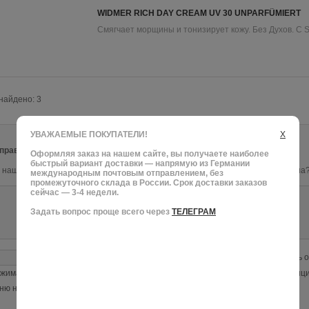
WIDMER RICH DAY CREAM UV 30 UNPARFÜMIERT
Смягчает морщины и тонизирует кожу. Без Духов. С S
найдено: 3
УВАЖАЕМЫЕ ПОКУПАТЕЛИ!
X
править сообщение администрации магазина:
Оформляя заказ на нашем сайте, вы получаете наиболее
быстрый вариант доставки — напрямую из Германии
 нашли нужный товар? Заметили ошибку? Есть идеи по улучшению магазина
международным почтовым отправлением, без
промежуточного склада в России. Срок доставки заказов
сейчас — 3-4 недели.
Задать вопрос проще всего через
ТЕЛЕГРАМ
- оставьте e-mail, если хотите получить о
жимая кнопку «Отправить сообщение», Вы принимаете Политику конфиденци
ню нашего сайта.