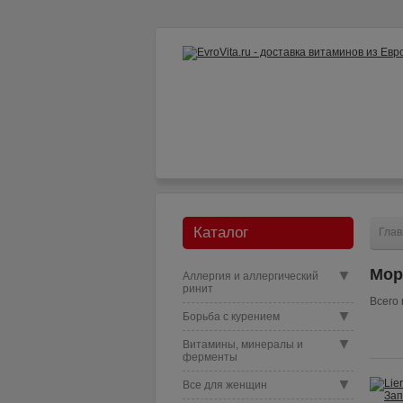
Как заказать?
Доставка и опл
Каталог
Глав
Мо
▼
Аллергия и аллергический
ринит
Всего 
▼
Борьба с курением
▼
Витамины, минералы и
ферменты
▼
Все для женщин