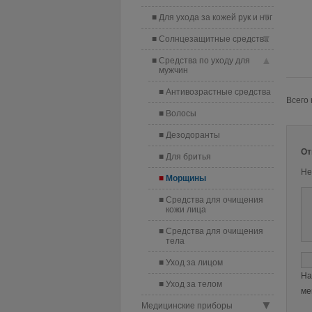
▼
Для ухода за кожей рук и ног
▼
Солнцезащитные средства
▲
Средства по уходу для
мужчин
Антивозрастные средства
Всего 
Волосы
Дезодоранты
От
Для бритья
Не
Морщины
Средства для очищения
кожи лица
Средства для очищения
тела
Уход за лицом
На
Уход за телом
ме
▼
Медицинские приборы