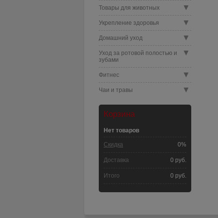
▼
Товары для животных
▼
Укрепление здоровья
▼
Домашний уход
▼
Уход за ротовой полостью и
зубами
▼
Фитнес
▼
Чаи и травы
Корзина
Нет товаров
Скидка
0%
Доставка
0 руб.
Итого
0 руб.