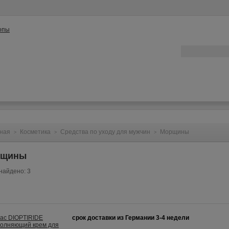
ата
Контакты
Конфиденциальность
Вопрос/Ответ
ная
Косметика
Средства по уходу для мужчин
Морщины
>
>
>
рщины
найдено: 3
срок доставки из Германии 3-4 недели