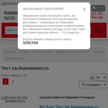
УВАЖАЕМЫЕ ПОКУПАТЕЛИ!
X
Корзина:
тел.: +7 (966) 095-27-92
Оформляя заказ на нашем сайте, вы
пусто
доставим в любую точку России!
получаете наиболее быстрый вариант
доставки — напрямую из Германии
международным почтовым отправлением,
без промежуточного склада в России. Срок
доставки заказов сейчас — 3-4 недели.
Задать вопрос проще всего через
ТЕЛЕГРАМ
Главная
Семья
Материнство
Беремнность и зачатие
Тест на
>
>
>
>
беременность
Тест на беременность
Всего найдено: 29
1
2
срок доставки из Германии 3-4 недели
Be Sure Тест На Беременность,