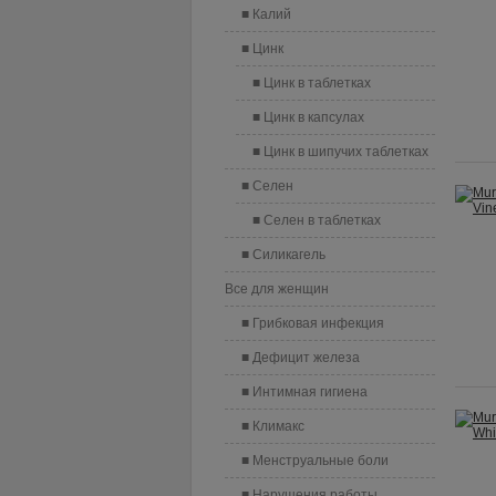
Калий
Цинк
Цинк в таблетках
Цинк в капсулах
Цинк в шипучих таблетках
Селен
Селен в таблетках
Силикагель
Все для женщин
Грибковая инфекция
Дефицит железа
Интимная гигиена
Климакс
Менструальные боли
Нарушения работы