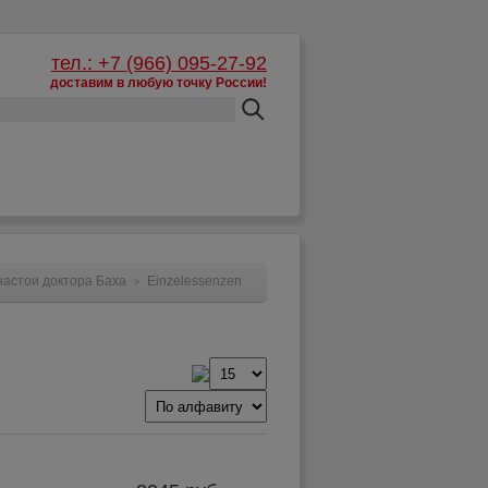
тел.: +7 (966) 095-27-92
доставим в любую точку России!
Корзина:
пусто
астои доктора Баха
Einzelessenzen
>