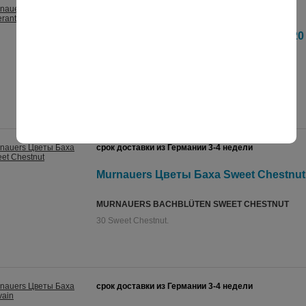
срок доставки из Германии 3-4 недели
Murnauers Цветы Баха Scleranthus, 20
MURNAUERS BACHBLÜTEN SCLERANTHUS
№ 28 Scleranthus. Годовалый Клубок.
срок доставки из Германии 3-4 недели
Murnauers Цветы Баха Sweet Chestnut,
MURNAUERS BACHBLÜTEN SWEET CHESTNUT
30 Sweet Chestnut.
срок доставки из Германии 3-4 недели