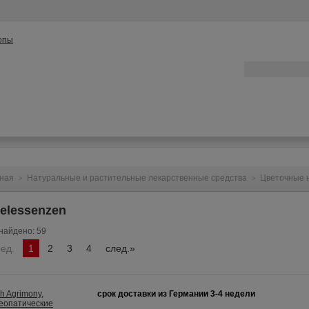
ата
Контакты
Конфиденциальность
Вопрос/Ответ
ная
Натуральные и растительные лекарственные средства
Цветочные н
>
>
zelessenzen
найдено: 59
ред.
1
2
3
4
след.»
срок доставки из Германии 3-4 недели