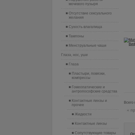
мочевого пузыря
Отсутствие сексуального
желания
Сухость влагалища
Тампоны
Менструальные чаши
Глаза, нос, уши
Глаза
Пластыри, повязки,
компрессы
Гомеопатические и
антропософские средства
Контактные линзы и
Всего 
прочее
« п
Жидкости
Контактные линзы
Сопутствующие товары
От