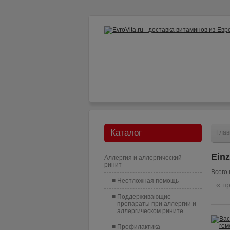
Как заказать?
Доставка и опл
Каталог
Глав
Ein
Аллергия и аллергический
ринит
Всего 
Неотложная помощь
« п
Поддерживающие
препараты при аллергии и
аллергическом рините
Профилактика