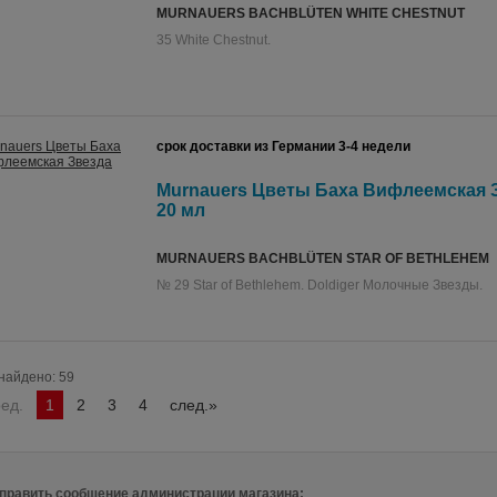
MURNAUERS BACHBLÜTEN WHITE CHESTNUT
35 White Chestnut.
срок доставки из Германии 3-4 недели
Murnauers Цветы Баха Вифлеемская З
20 мл
MURNAUERS BACHBLÜTEN STAR OF BETHLEHEM
№ 29 Star of Bethlehem. Doldiger Молочные Звезды.
найдено: 59
ред.
1
2
3
4
след.»
править сообщение администрации магазина: