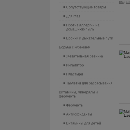
Сопутствующие товары
Для глаз
Против аллергии на
домашнюю пыль
Бронхи и дыхательные пути
Борьба с курением
Жевательная резинка
Ингалятор
Пластыри
Таблетки для рассасывания
Витамины, минералы и
ферменты
Ферменты
Антиоксиданты
Витамины для детей