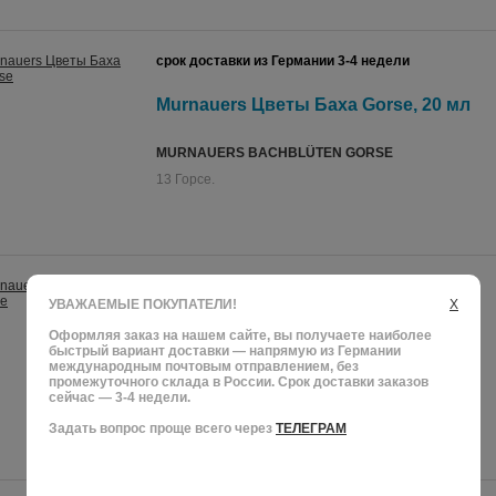
срок доставки из Германии 3-4 недели
Murnauers Цветы Баха Gorse, 20 мл
MURNAUERS BACHBLÜTEN GORSE
13 Горсе.
срок доставки из Германии 3-4 недели
УВАЖАЕМЫЕ ПОКУПАТЕЛИ!
X
Murnauers Цветы Баха Olive, 20 мл
Оформляя заказ на нашем сайте, вы получаете наиболее
быстрый вариант доставки — напрямую из Германии
международным почтовым отправлением, без
MURNAUERS BACHBLÜTEN OLIVE
промежуточного склада в России. Срок доставки заказов
сейчас — 3-4 недели.
23 Олив.
Задать вопрос проще всего через
ТЕЛЕГРАМ