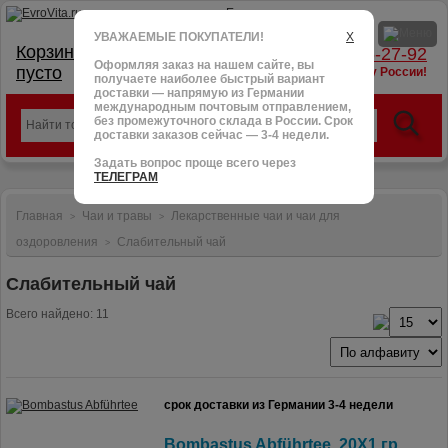
УВАЖАЕМЫЕ ПОКУПАТЕЛИ!
X
Корзина:
тел.: +7 (966) 095-27-92
Оформляя заказ на нашем сайте, вы
пусто
доставим в любую точку России!
получаете наиболее быстрый вариант
доставки — напрямую из Германии
международным почтовым отправлением,
без промежуточного склада в России. Срок
доставки заказов сейчас — 3-4 недели.
Задать вопрос проще всего через
ТЕЛЕГРАМ
Главная
Чаи и травы
Лекарственные чаи и чаи для
>
>
оздоровления
Слабительный чай
>
Слабительный чай
Всего найдено: 11
срок доставки из Германии 3-4 недели
Bombastus Abführtee, 20X1 гр