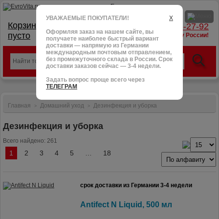
УВАЖАЕМЫЕ ПОКУПАТЕЛИ!
X
Корзина:
тел.: +7 (966) 095-27-92
Оформляя заказ на нашем сайте, вы
пусто
доставим в любую точку России!
получаете наиболее быстрый вариант
доставки — напрямую из Германии
международным почтовым отправлением,
без промежуточного склада в России. Срок
доставки заказов сейчас — 3-4 недели.
Задать вопрос проще всего через
ТЕЛЕГРАМ
Главная
Домашний уход
Дезинфекция и уборка
>
>
Дезинфекция и уборка
Всего найдено: 261
1
2
3
4
5
…
18
срок доставки из Германии 3-4 недели
Antifect N Liquid, 500 мл