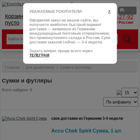
УВАЖАЕМЫЕ ПОКУПАТЕЛИ!
X
Корзина:
тел.: +7 (966) 095-27-92
Оформляя заказ на нашем сайте, вы
пусто
доставим в любую точку России!
получаете наиболее быстрый вариант
доставки — напрямую из Германии
международным почтовым отправлением,
без промежуточного склада в России. Срок
доставки заказов сейчас — 3-4 недели.
Задать вопрос проще всего через
ТЕЛЕГРАМ
Главная
Для диабетиков
Сумки и футляры
>
>
Сумки и футляры
Всего найдено: 6
срок доставки из Германии 3-4 недели
Accu Chek Spirit Сумка, 1 шт.