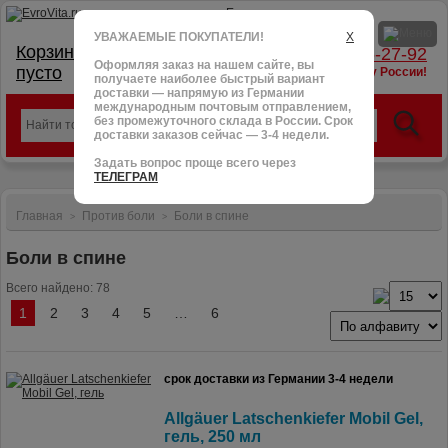
УВАЖАЕМЫЕ ПОКУПАТЕЛИ!
X
Корзина:
тел.: +7 (966) 095-27-92
Оформляя заказ на нашем сайте, вы
пусто
доставим в любую точку России!
получаете наиболее быстрый вариант
доставки — напрямую из Германии
международным почтовым отправлением,
без промежуточного склада в России. Срок
доставки заказов сейчас — 3-4 недели.
Задать вопрос проще всего через
ТЕЛЕГРАМ
Главная
Против боли
Боли в спине
>
>
Боли в спине
Всего найдено: 78
1
2
3
4
5
…
6
срок доставки из Германии 3-4 недели
Allgäuer Latschenkiefer Mobil Gel,
гель, 250 мл